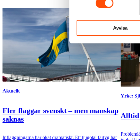
Avvisa
Aktuellt
Yrke: S
Fler flaggar svenskt – men manskap
Alltid
saknas
Problemlö
Inflaggningarna har ökat dramatiskt. Ett tjugotal fartyg har
jobbat lä