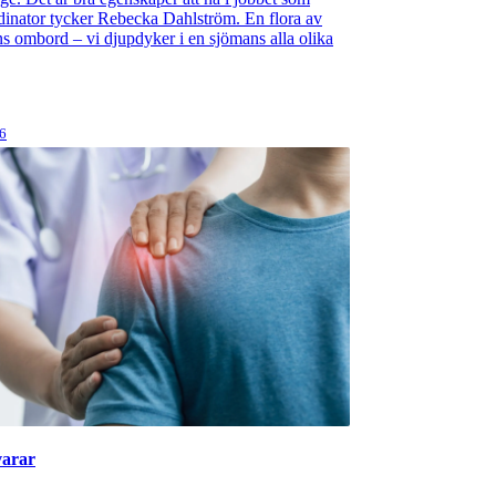
inator tycker Rebecka Dahlström. En flora av
ns ombord – vi djupdyker i en sjömans alla olika
26
varar