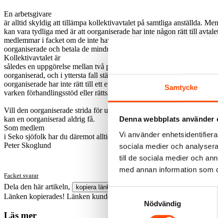
En arbetsgivare
är alltid skyldig att tillämpa kollektivavtalet på samtliga anställda. 
kan vara tydliga med är att oorganiserade har inte någon rätt till avt
medlemmar i facket om de inte har rätt till det? Svaret är: Genom att avt
oorganiserade och betala de mindre och på så sätt dumpa våra löner. Ist
Kollektivavtalet är
således en uppgörelse mellan två parter, fackföreningen och arbetsgiva
oorganiserad, och i yttersta fall stämma arbetsgivaren i domstol för att 
oorganiserade har inte rätt till ett enda öre. Den som aktivt valt att stå
Samtycke
varken förhandlingsstöd eller rättshjälp
Vill den oorganiserade strida för uteblivna löner eller ersättningar gen
Denna webbplats använder 
kan en oorganiserad aldrig få.
Som medlem
Vi använder enhetsidentifierar
i Seko sjöfolk har du däremot alltid hela Sekos organisation bakom dig 
Peter Skoglund
sociala medier och analysera 
till de sociala medier och a
med annan information som du 
Facket svarar
Dela den här artikeln,
kopiera länken
Samtyckesval
Länken kopierades!
Länken kunde inte kopieras.
Nödvändig
Läs mer