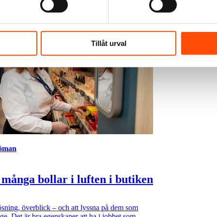
Tillåt urval
jöman
 många bollar i luften i butiken
sning, överblick – och att lyssna på dem som
nge. Det är bra egenskaper att ha i jobbet som