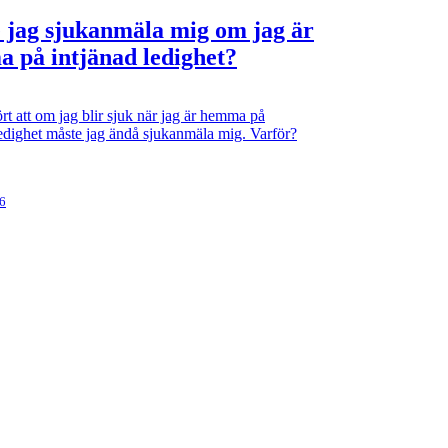
 jag sjukanmäla mig om jag är
 på intjänad ledighet?
rt att om jag blir sjuk när jag är hemma på
ledighet måste jag ändå sjukanmäla mig. Varför?
26