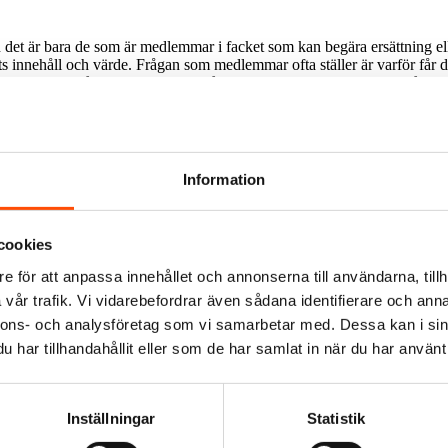
Men det är bara de som är medlemmar i facket som kan begära ersättning ell
alets innehåll och värde. Frågan som medlemmar ofta ställer är varför f
ala att alla på arbetsplatsen ska få samma lön säkerställer vi också att en
ället säger vi att arbetsgivaren ska betala enligt avtal till alla. Men 
ren. Ingen annan omfattas av avtalet. Vi kan också begära skadestånd om
denne inte betalar ut rätt lön. Då tillfaller alla eventuella ersättningar
 utanför den fackliga organisationen har givetvis inte heller rätt till det
Information
temot arbetsgivaren, då får hen göra det själv. Men någon ersättning elle
cookies
e för att anpassa innehållet och annonserna till användarna, tillh
om vi behöver ta strid för din kollektivavtalade rätt.
vår trafik. Vi vidarebefordrar även sådana identifierare och anna
nnons- och analysföretag som vi samarbetar med. Dessa kan i sin
har tillhandahållit eller som de har samlat in när du har använt 
Inställningar
Statistik