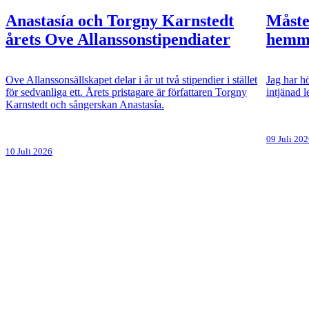
Anastasía och Torgny Karnstedt
Måste
årets Ove Allanssonstipendiater
hemma
Ove Allanssonsällskapet delar i år ut två stipendier i stället
Jag har hö
för sedvanliga ett. Årets pristagare är författaren Torgny
intjänad 
Karnstedt och sångerskan Anastasía.
09 Juli 20
10 Juli 2026