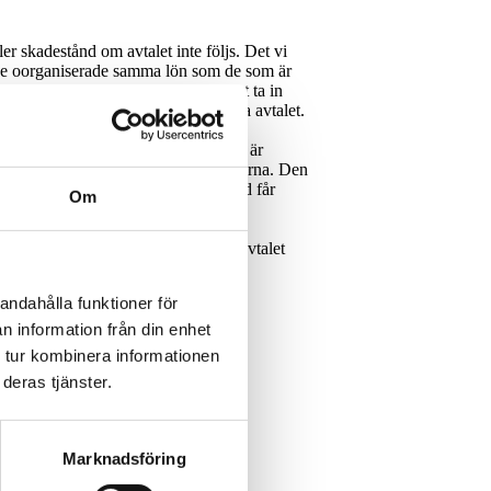
er skadestånd om avtalet inte följs. Det vi
år de oorganiserade samma lön som de som är
 arbetsgivare inte sätter i system att ta in
det är bara medlemmarna som kan hävda avtalet.
 bolaget betalar fel lön till en som är
 eller skadestånd i sin helhet medlemmarna. Den
 skydd som avtalet ger. En oorganiserad får
Om
r skadestånd för brott mot kollektivavtalet
andahålla funktioner för
n information från din enhet
 tur kombinera informationen
deras tjänster.
Marknadsföring