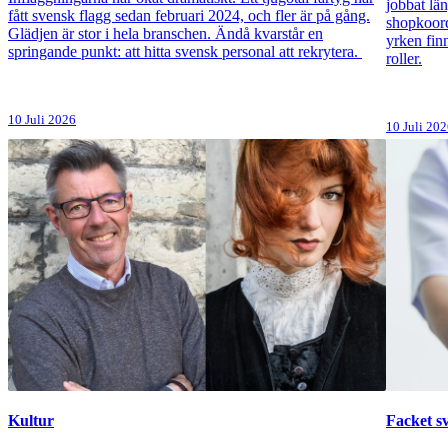
jobbat lä
fått svensk flagg sedan februari 2024, och fler är på gång.
shopkoord
Glädjen är stor i hela branschen. Ändå kvarstår en
yrken fin
springande punkt: att hitta svensk personal att rekrytera.
roller.
10 Juli 2026
10 Juli 20
Kultur
Facket s