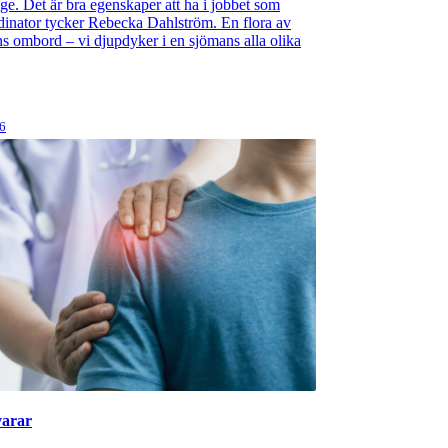
nge. Det är bra egenskaper att ha i jobbet som
inator tycker Rebecka Dahlström. En flora av
ns ombord – vi djupdyker i en sjömans alla olika
26
varar