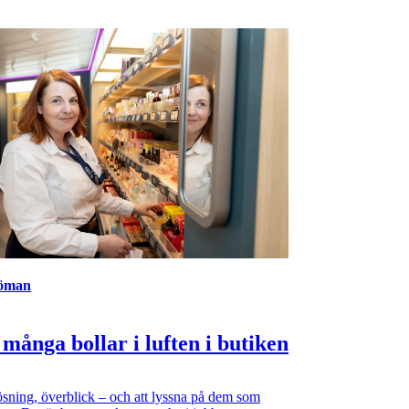
jöman
 många bollar i luften i butiken
sning, överblick – och att lyssna på dem som