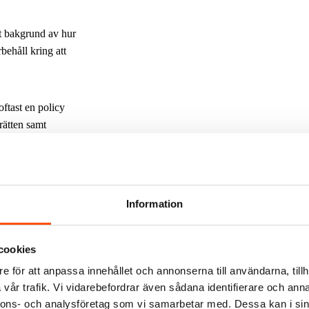
ot bakgrund av hur
behåll kring att
oftast en policy
rätten samt
ha ett större
e som kan påverka
nlett ett
 misstankar och
Information
a scheman eller
en. I sjöfarten
iss del kan
cookies
e för att anpassa innehållet och annonserna till användarna, tillh
vår trafik. Vi vidarebefordrar även sådana identifierare och anna
t försöka reda ut
nnons- och analysföretag som vi samarbetar med. Dessa kan i sin