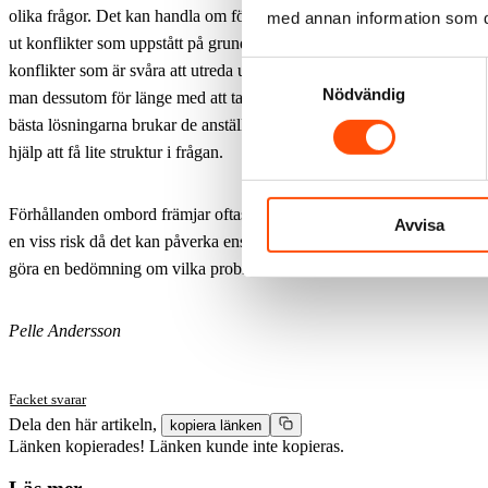
olika frågor. Det kan handla om förslag till omplaceringar, eller för att 
med annan information som du 
ut konflikter som uppstått på grund av att förhållanden tagit slut. Det ä
Samtyckesval
konflikter som är svåra att utreda ur ett arbetsmiljöperspektiv. Många
Nödvändig
man dessutom för länge med att ta tag i frågan vilket gör att konflikte
bästa lösningarna brukar de anställda slutligen själva komma fram till e
hjälp att få lite struktur i frågan.
Förhållanden ombord främjar
oftast den sociala hälsan hos sjöfolk, m
Avvisa
en viss risk då det kan påverka ens arbete ombord. Det är således upp t
göra en bedömning om vilka problem man kan ställas inför, helst innan
Pelle Andersson
Facket svarar
Dela den här artikeln,
kopiera länken
Länken kopierades!
Länken kunde inte kopieras.