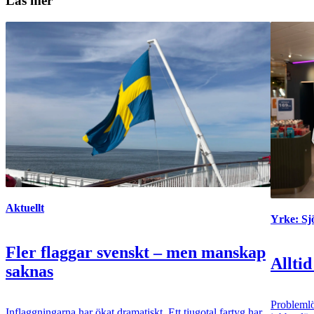
Läs mer
Aktuellt
Yrke: S
Fler flaggar svenskt – men manskap
Alltid
saknas
Problemlö
Inflaggningarna har ökat dramatiskt. Ett tjugotal fartyg har