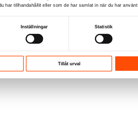
få hjälp att reda
har tillhandahållit eller som de har samlat in när du har använt 
r ofta snåriga
 gånger väntar
Inställningar
Statistik
rna eskalerar. De
fter att man fått
en är förenat med
Tillåt urval
ill var och en att
 de inträffar.