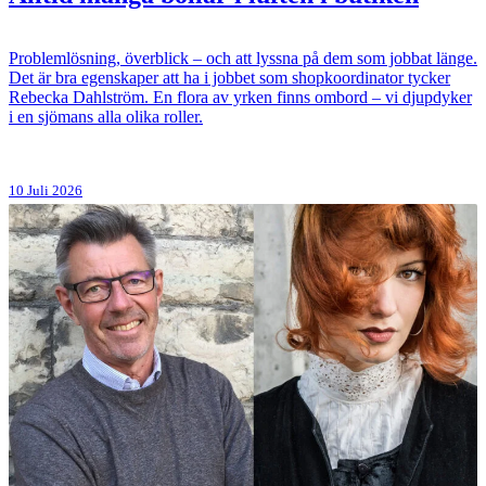
Problemlösning, överblick – och att lyssna på dem som jobbat länge.
Det är bra egenskaper att ha i jobbet som shopkoordinator tycker
Rebecka Dahlström. En flora av yrken finns ombord – vi djupdyker
i en sjömans alla olika roller.
10 Juli 2026