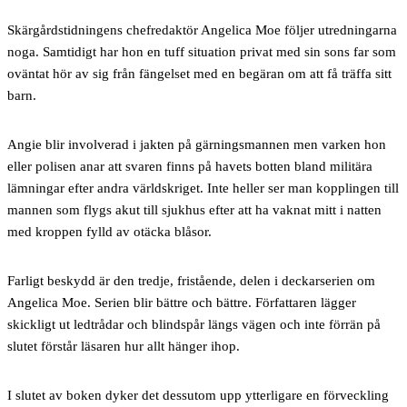
Skärgårdstidningens chefredaktör Angelica Moe följer utredningarna
noga. Samtidigt har hon en tuff situation privat med sin sons far som
oväntat hör av sig från fängelset med en begäran om att få träffa sitt
barn.
Angie blir involverad i jakten på gärningsmannen men varken hon
eller polisen anar att svaren finns på havets botten bland militära
lämningar efter andra världskriget. Inte heller ser man kopplingen till
mannen som flygs akut till sjukhus efter att ha vaknat mitt i natten
med kroppen fylld av otäcka blåsor.
Farligt beskydd är den tredje, fristående, delen i deckarserien om
Angelica Moe. Serien blir bättre och bättre. Författaren lägger
skickligt ut ledtrådar och blindspår längs vägen och inte förrän på
slutet förstår läsaren hur allt hänger ihop.
I slutet av boken dyker det dessutom upp ytterligare en förveckling