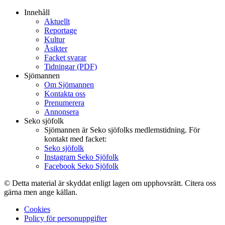
Innehåll
Aktuellt
Reportage
Kultur
Åsikter
Facket svarar
Tidningar (PDF)
Sjömannen
Om Sjömannen
Kontakta oss
Prenumerera
Annonsera
Seko sjöfolk
Sjömannen är Seko sjöfolks medlemstidning. För
kontakt med facket:
Seko sjöfolk
Instagram Seko Sjöfolk
Facebook Seko Sjöfolk
© Detta material är skyddat enligt lagen om upphovsrätt. Citera oss
gärna men ange källan.
Cookies
Policy för personuppgifter