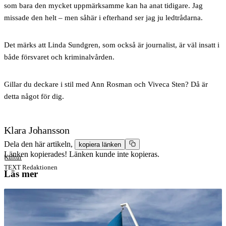
som bara den mycket uppmärksamme kan ha anat tidigare. Jag
missade den helt – men såhär i efterhand ser jag ju ledtrådarna.
Det märks att Linda Sundgren, som också är journalist, är väl insatt i
både försvaret och kriminalvården.
Gillar du deckare i stil med Ann Rosman och Viveca Sten? Då är
detta något för dig.
Klara Johansson
Dela den här artikeln,
kopiera länken
Länken kopierades!
Länken kunde inte kopieras.
Kultur
TEXT
Redaktionen
Läs mer