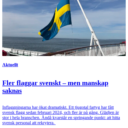
Aktuellt
Fler flaggar svenskt – men manskap
saknas
Inflaggningarna har ökat dramatiskt. Ett tjugotal fartyg har fått
svensk flagg sedan februari 2024, och fler är på gång. Glädjen är
stor i hela branschen. Ändå kvarstår en springande punkt: att hitta
svensk personal att rekrytera.