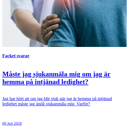
Facket svarar
Måste jag sjukanmäla mig om jag är
hemma på intjänad ledighet?
Jag har hört att om jag blir sjuk när jag är hemma på intjänad
ledighet måste jag ändå sjukanmäla mig. Varför?
09 Juli 2026