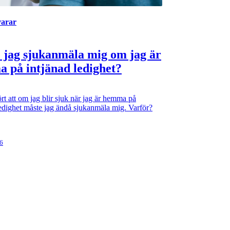
varar
 jag sjukanmäla mig om jag är
 på intjänad ledighet?
rt att om jag blir sjuk när jag är hemma på
ledighet måste jag ändå sjukanmäla mig. Varför?
26