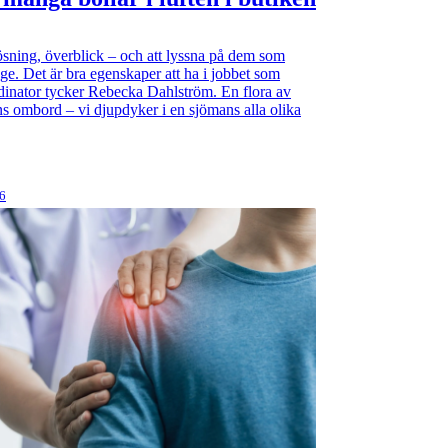
sning, överblick – och att lyssna på dem som
nge. Det är bra egenskaper att ha i jobbet som
inator tycker Rebecka Dahlström. En flora av
ns ombord – vi djupdyker i en sjömans alla olika
26