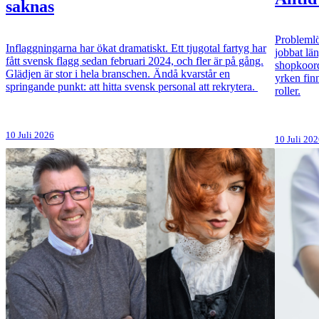
saknas
Problemlö
Inflaggningarna har ökat dramatiskt. Ett tjugotal fartyg har
jobbat lä
fått svensk flagg sedan februari 2024, och fler är på gång.
shopkoord
Glädjen är stor i hela branschen. Ändå kvarstår en
yrken fin
springande punkt: att hitta svensk personal att rekrytera.
roller.
10 Juli 2026
10 Juli 20