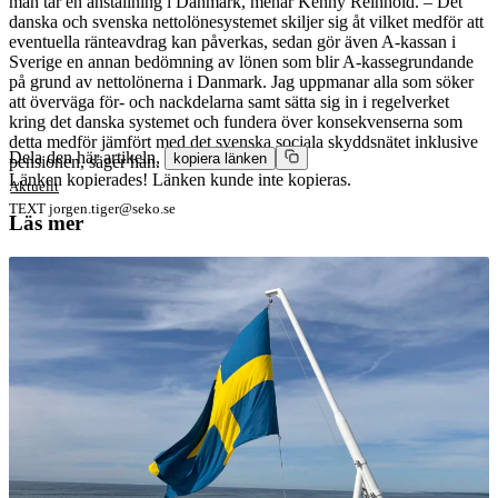
man tar en anställning i Danmark, menar Kenny Reinhold. – Det
danska och svenska nettolönesystemet skiljer sig åt vilket medför att
eventuella ränteavdrag kan påverkas, sedan gör även A-kassan i
Sverige en annan bedömning av lönen som blir A-kassegrundande
på grund av nettolönerna i Danmark. Jag uppmanar alla som söker
att överväga för- och nackdelarna samt sätta sig in i regelverket
kring det danska systemet och fundera över konsekvenserna som
detta medför jämfört med det svenska sociala skyddsnätet inklusive
Dela den här artikeln,
kopiera länken
pensionen, säger han.
Länken kopierades!
Länken kunde inte kopieras.
Aktuellt
TEXT
jorgen.tiger@seko.se
Läs mer