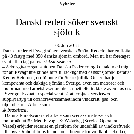
Nyheter
Danskt rederi söker svenskt
sjöfolk
06 Juli 2018
Danska rederiet Esvagt söker svenska sjömän. Rederiet har en flotta
på 43 fartyg med 850 danska sjömän ombord. Men nu har företaget
svårt att få tag på nya
skibsassistener
.
– Arbetsgivarorganisationen Danska Rederier tog kontakt med mig
för att Esvagt inte kunde hitta tillräckligt med danskt sjöfolk, berättar
Kenny Reinhold, ordförande för Seko sjofolk. Och vi har ju
kompetenta och duktiga sjömän i Sverige, även om matroser och
motormän med arbetslivserfarenhet är hett eftertraktade även hos oss
i Sverige. Esvagt är specialiserat på att erbjuda service- och
supplyfartyg till offshoreverksamhet inom vindkraft, gas- och
oljeindustrin. Arbete som
skibsassistent
i Danmark motsvarar det arbete som svenska matroser och
motormän utför. Med Esvagts SOV-fartyg (Service Operation
Vessel) erbjuder rederiet en plattform för underhåll av vindkraftverk
till havs. Ombord finns bland annat boende för vindkraftstekniker,