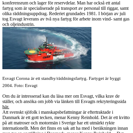
konferensrum och lager för reservdelar. Man har också ett antal
fartyg som är specialiserade på transport av personal till riggar, samt
olika räddningsuppdrag. Rederiet grundades 1981. I början av juli
tog Esvagt leverans av två nya fartyg för arbete inom vind- samt gas
och oljeindustrin.
Esvagt Corona är ett standby/räddningsfartyg. Fartyget är byggt
2004. Foto: Esvagt
Om du är intresserad kan du läsa mer om Esvagt, vilka krav de
ställer, och ansöka om jobb via länken till Esvagts rekryteringssida
här.
Att svenskt sjöfolk i manskapsbefattningar är eftertraktade i
Danmark är ett gott tecken, menar Kenny Reinhold. Det är ett kvitto
på att matroser och motormän i Sverige har ett utmärkt rykte
internationellt. Men det finns en sak att ha med i beräkningen innan