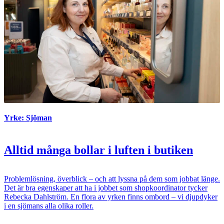
Yrke: Sjöman
Alltid många bollar i luften i butiken
Problemlösning, överblick – och att lyssna på dem som jobbat länge.
Det är bra egenskaper att ha i jobbet som shopkoordinator tycker
Rebecka Dahlström. En flora av yrken finns ombord – vi djupdyker
i en sjömans alla olika roller.