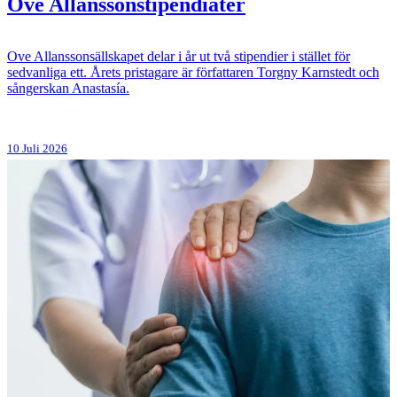
Ove Allanssonstipendiater
Ove Allanssonsällskapet delar i år ut två stipendier i stället för
sedvanliga ett. Årets pristagare är författaren Torgny Karnstedt och
sångerskan Anastasía.
10 Juli 2026