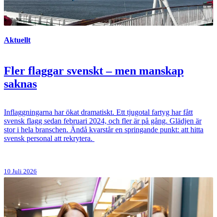
Aktuellt
Fler flaggar svenskt – men manskap
saknas
Inflaggningarna har ökat dramatiskt. Ett tjugotal fartyg har fått
svensk flagg sedan februari 2024, och fler är på gång. Glädjen är
stor i hela branschen. Ändå kvarstår en springande punkt: att hitta
svensk personal att rekrytera.
10 Juli 2026