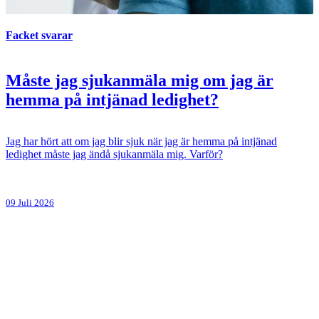
Facket svarar
Måste jag sjukanmäla mig om jag är
hemma på intjänad ledighet?
Jag har hört att om jag blir sjuk när jag är hemma på intjänad
ledighet måste jag ändå sjukanmäla mig. Varför?
09 Juli 2026