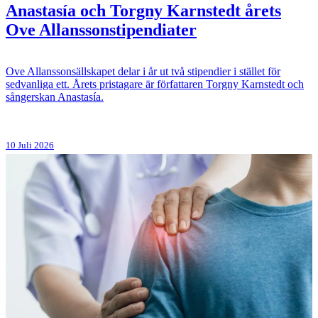
Anastasía och Torgny Karnstedt årets
Ove Allanssonstipendiater
Ove Allanssonsällskapet delar i år ut två stipendier i stället för
sedvanliga ett. Årets pristagare är författaren Torgny Karnstedt och
sångerskan Anastasía.
10 Juli 2026