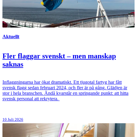
Aktuellt
Fler flaggar svenskt – men manskap
saknas
Inflaggningarna har ökat dramatiskt. Ett tjugotal fartyg har fått
svensk flagg sedan februari 2024, och fler är på gång. Glädjen är
stor i hela branschen. Ändå kvarstår en springande punkt: att hitta
svensk personal att rekrytera.
10 Juli 2026