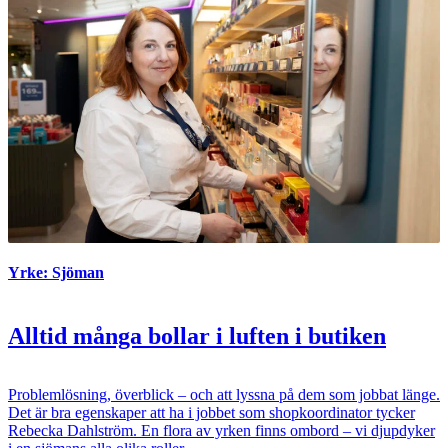
Yrke: Sjöman
Alltid många bollar i luften i butiken
Problemlösning, överblick – och att lyssna på dem som jobbat länge.
Det är bra egenskaper att ha i jobbet som shopkoordinator tycker
Rebecka Dahlström. En flora av yrken finns ombord – vi djupdyker