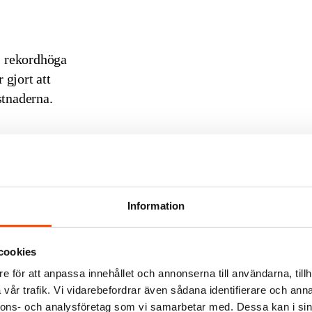
ts rekordhöga
 gjort att
stnaderna.
an på
ergi satt sina
Information
rets tredje
å man drev en
cookies
e för att anpassa innehållet och annonserna till användarna, tillh
vår trafik. Vi vidarebefordrar även sådana identifierare och anna
bunkerkostnaderna
nnons- och analysföretag som vi samarbetar med. Dessa kan i sin