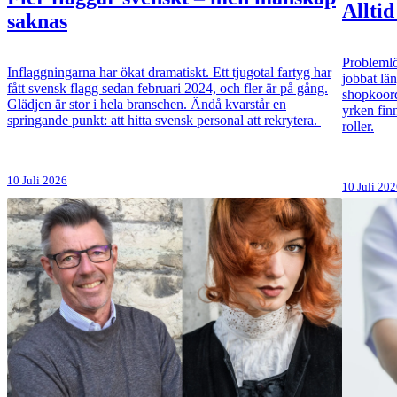
Alltid
saknas
Problemlö
Inflaggningarna har ökat dramatiskt. Ett tjugotal fartyg har
jobbat lä
fått svensk flagg sedan februari 2024, och fler är på gång.
shopkoord
Glädjen är stor i hela branschen. Ändå kvarstår en
yrken fin
springande punkt: att hitta svensk personal att rekrytera.
roller.
10 Juli 2026
10 Juli 20