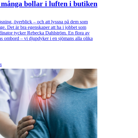
 många bollar i luften i butiken
sning, överblick – och att lyssna på dem som
nge. Det är bra egenskaper att ha i jobbet som
inator tycker Rebecka Dahlström. En flora av
ns ombord – vi djupdyker i en sjömans alla olika
26