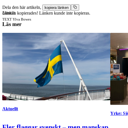
Dela den här artikeln,
kopiera länken
Aktuellt
Länken kopierades!
Länken kunde inte kopieras.
TEXT
Ylva Bowes
Läs mer
Aktuellt
Yrke: S
Fler flaggar svenskt – men manskap