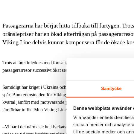
Passagerarna har börjat hitta tillbaka till fartygen. Tro
bränslepriser har en ökad efterfrågan på passagerarresor
Viking Line delvis kunnat kompensera för de ökade ko
Trots att året inleddes med fortsatta pandemirestriktioner har efterfråg
passagerarresor successivt ökat sett över året fram till sista september.
Samtidigt har kriget i Ukraina och den efterföljande prisökningen på en
Samtycke
spår. Bunkerkostnaden för Viking Line steg med drygt 66 procent för å
kvartal jämfört med motsvarande period 2019, alltså före pandemin d
Denna webbplats använder 
jämförbar trafik. Men Viking Line har hittat en balans.
Vi använder enhetsidentifierar
sociala medier och analysera 
–Vi har i det närmaste helt lyckats kompensera effekten av de högre 
till de sociala medier och a