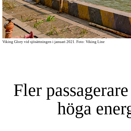
Viking Glory vid sjösättningen i januari 2021. Foto: Viking Line
Fler passagerar
höga energ