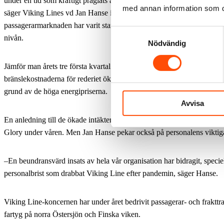
under en tid som kraftigt präglats av kriget i Ukraina och dess inverka
med annan information som du 
säger Viking Lines vd Jan Hanse i ett pressmeddelande. Efterfrågan p
passagerarmarknaden har varit stark och passagerarvolymerna har nåt
Samtyckesval
nivån.
Nödvändig
Jämför man årets tre första kvartal med motsvarande period 2021 har
bränslekostnaderna för rederiet ökat med drygt 161 procent, eller 44,8
grund av de höga energipriserna.
Avvisa
En anledning till de ökade intäkterna på passagerarsidan är insättning
Glory under våren. Men Jan Hanse pekar också på personalens viktiga
–En beundransvärd insats av hela vår organisation har bidragit, speciel
personalbrist som drabbat Viking Line efter pandemin, säger Hanse.
Viking Line-koncernen har under året bedrivit passagerar- och frakttr
fartyg på norra Östersjön och Finska viken.