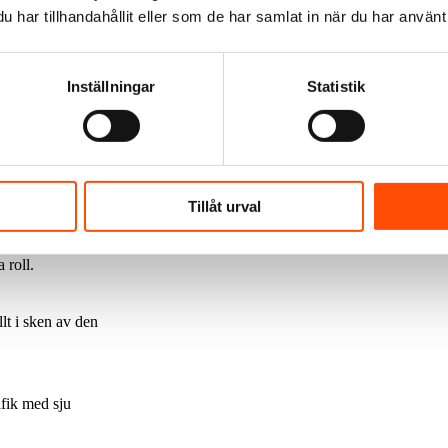
n på energipriser,
har tillhandahållit eller som de har samlat in när du har använt 
å
t den planerade
Inställningar
Statistik
 miljoner euro, på
Tillåt urval
en av Viking
 roll.
lt i sken av den
afik med sju