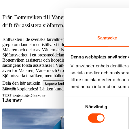
Från Bottenviken till Vänern. Nu är samtliga fem statsi
drift för assistera sjöfarten.
Samtycke
Istillväxten i de svenska farvattnen gick förhållandevis långsamt unde
grepp om landet med istillväxt i flera farvatten runt om landet. Hela
Mälaren och delar av Vänern är isbelagda. – Vi räknar med fortsatt av
Sjöfartsverket, i ett pressmeddelande. De svenska statsisbrytarna samt 
Denna webbplats använder 
Bottenviken assisterar och koordinerar Atle, Oden och Frej. Ymer lig
säsongens första assistanser i Vänern. Från och med 29 januari införs ell
Vi använder enhetsidentifierar
även för Mälaren, Vänern och Göta älv. Restriktioner innebär att endast
sociala medier och analysera 
Sjöfartsverket trafiken, men håller basrännan öppen.
till de sociala medier och a
Dela den här artikeln,
kopiera länken
med annan information som du 
Aktuellt
Länken kopierades!
Länken kunde inte kopieras.
TEXT
jorgen.tiger@seko.se
Läs mer
Samtyckesval
Nödvändig