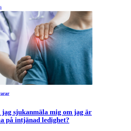
26
varar
 jag sjukanmäla mig om jag är
 på intjänad ledighet?