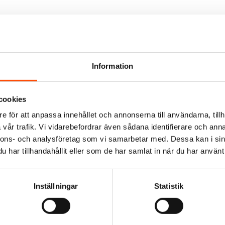
sbrytare i
Information
r december och första halvan av januari, uppger Sjöfartsverket. Men de s
 Bottenviken och Kvarken är nu isbelagd. Längs kusten ligger isen från 
kylning och långsam istillväxt i samtliga farvatten, säger Emma Grönkvis
den inhyrda isbrytaren Thetis assisterar sjöfarten till och från hamnar 
cookies
ger i Kvarken och koordinerar svenska och finska isbrytare, där även Th
er skärps befintliga restriktioner för sjöfart i området finska gränsen ti
e för att anpassa innehållet och annonserna till användarna, tillh
 fartyg som är byggda för att trafikera isbelagda farvatten kan få isbryt
vår trafik. Vi vidarebefordrar även sådana identifierare och anna
nnons- och analysföretag som vi samarbetar med. Dessa kan i sin
har tillhandahållit eller som de har samlat in när du har använt 
Inställningar
Statistik