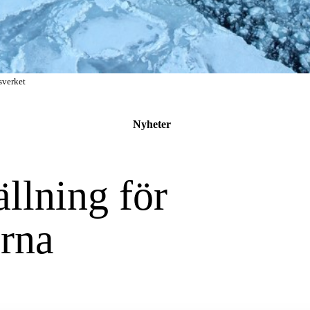
sverket
Nyheter
ällning för
arna