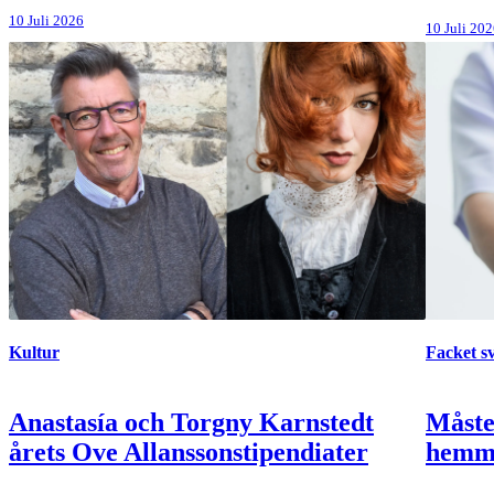
10 Juli 2026
10 Juli 20
Kultur
Facket s
Anastasía och Torgny Karnstedt
Måste
årets Ove Allanssonstipendiater
hemma