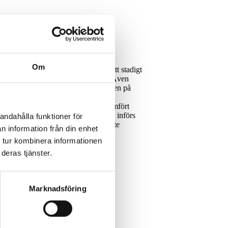
Om
ista veckorna har vintern kopplat ett stadigt
Örnsköldsvik till norra Kalmarsund. Även
t, driftoperatör vid isbrytarledningen på
längs norrlandskusten och i Vänern. I
etis assisterar. Medan Ale har genomfört
ll Öregrund. Restriktioner finns eller införs
andahålla funktioner för
arassistans. På Mälaren assisterar inte
n information från din enhet
 tur kombinera informationen
deras tjänster.
Marknadsföring