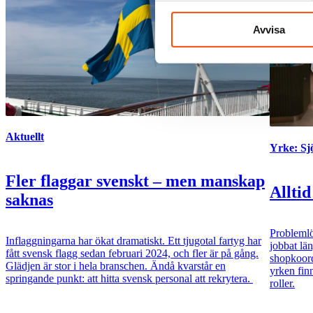
Avvisa
Aktuellt
Yrke: S
Fler flaggar svenskt – men manskap
Alltid
saknas
Problemlö
Inflaggningarna har ökat dramatiskt. Ett tjugotal fartyg har
jobbat lä
fått svensk flagg sedan februari 2024, och fler är på gång.
shopkoord
Glädjen är stor i hela branschen. Ändå kvarstår en
yrken fin
springande punkt: att hitta svensk personal att rekrytera.
roller.