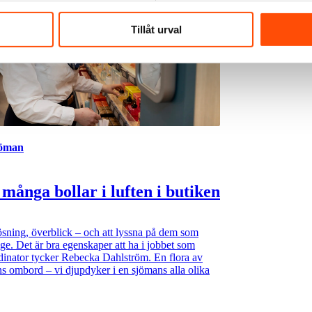
Tillåt urval
jöman
 många bollar i luften i butiken
sning, överblick – och att lyssna på dem som
nge. Det är bra egenskaper att ha i jobbet som
inator tycker Rebecka Dahlström. En flora av
ns ombord – vi djupdyker i en sjömans alla olika