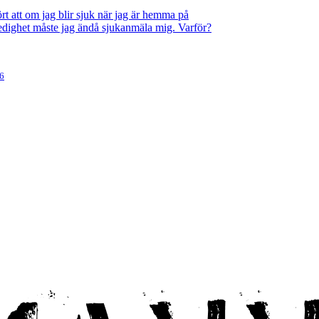
rt att om jag blir sjuk när jag är hemma på
ledighet måste jag ändå sjukanmäla mig. Varför?
26