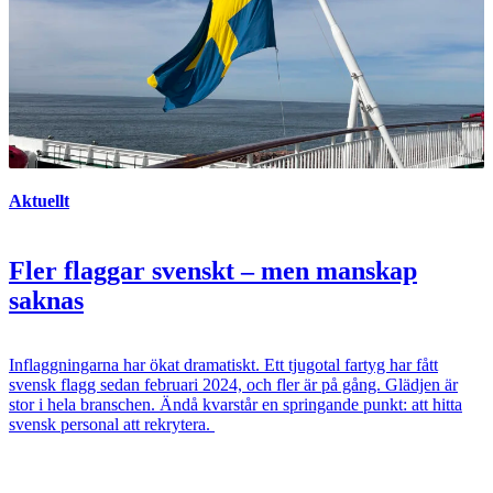
Aktuellt
Fler flaggar svenskt – men manskap
saknas
Inflaggningarna har ökat dramatiskt. Ett tjugotal fartyg har fått
svensk flagg sedan februari 2024, och fler är på gång. Glädjen är
stor i hela branschen. Ändå kvarstår en springande punkt: att hitta
svensk personal att rekrytera.