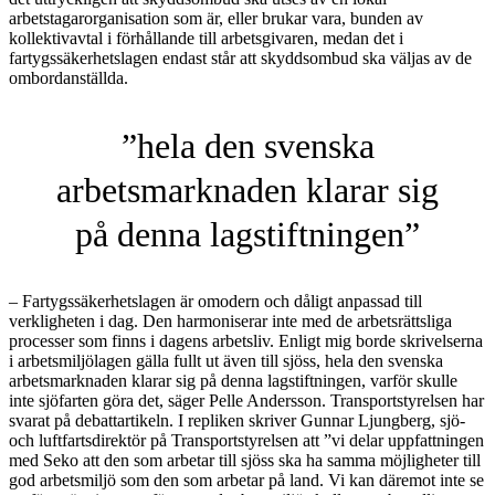
arbetstagarorganisation som är, eller brukar vara, bunden av
kollektivavtal i förhållande till arbetsgivaren, medan det i
fartygssäkerhetslagen endast står att skyddsombud ska väljas av de
ombordanställda.
”hela den svenska
arbetsmarknaden klarar sig
på denna lagstiftningen”
– Fartygssäkerhetslagen är omodern och dåligt anpassad till
verkligheten i dag. Den harmoniserar inte med de arbetsrättsliga
processer som finns i dagens arbetsliv. Enligt mig borde skrivelserna
i arbetsmiljölagen gälla fullt ut även till sjöss, hela den svenska
arbetsmarknaden klarar sig på denna lagstiftningen, varför skulle
inte sjöfarten göra det, säger Pelle Andersson. Transportstyrelsen har
svarat på debattartikeln. I repliken skriver Gunnar Ljungberg, sjö-
och luftfartsdirektör på Transportstyrelsen att ”vi delar uppfattningen
med Seko att den som arbetar till sjöss ska ha samma möjligheter till
god arbetsmiljö som den som arbetar på land. Vi kan däremot inte se