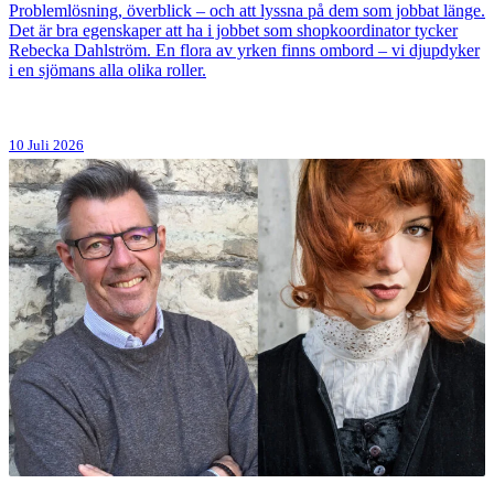
Problemlösning, överblick – och att lyssna på dem som jobbat länge.
Det är bra egenskaper att ha i jobbet som shopkoordinator tycker
Rebecka Dahlström. En flora av yrken finns ombord – vi djupdyker
i en sjömans alla olika roller.
10 Juli 2026