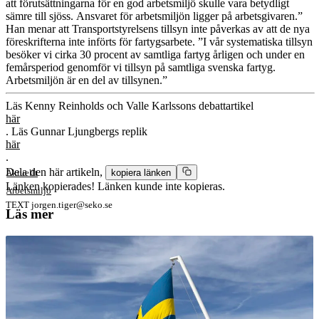
att förutsättningarna för en god arbetsmiljö skulle vara betydligt
sämre till sjöss. Ansvaret för arbetsmiljön ligger på arbetsgivaren.”
Han menar att Transportstyrelsens tillsyn inte påverkas av att de nya
föreskrifterna inte införts för fartygsarbete. ”I vår systematiska tillsyn
besöker vi cirka 30 procent av samtliga fartyg årligen och under en
femårsperiod genomför vi tillsyn på samtliga svenska fartyg.
Arbetsmiljön är en del av tillsynen.”
Läs Kenny Reinholds och Valle Karlssons debattartikel
här
. Läs Gunnar Ljungbergs replik
här
.
Dela den här artikeln,
Aktuellt
kopiera länken
Länken kopierades!
Länken kunde inte kopieras.
Arbetsmiljö
TEXT
jorgen.tiger@seko.se
Läs mer