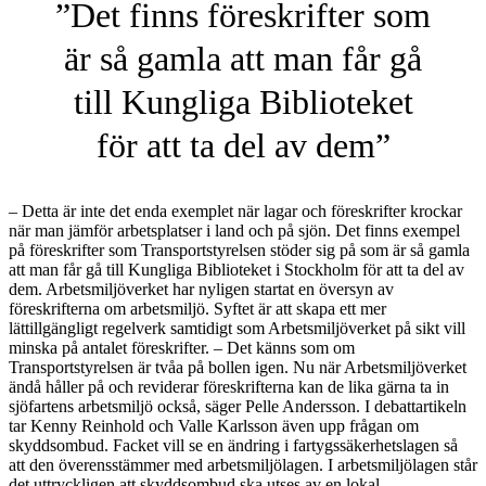
”Det finns föreskrifter som
är så gamla att man får gå
till Kungliga Biblioteket
för att ta del av dem”
– Detta är inte det enda exemplet när lagar och föreskrifter krockar
när man jämför arbetsplatser i land och på sjön. Det finns exempel
på föreskrifter som Transportstyrelsen stöder sig på som är så gamla
att man får gå till Kungliga Biblioteket i Stockholm för att ta del av
dem. Arbetsmiljöverket har nyligen startat en översyn av
föreskrifterna om arbetsmiljö. Syftet är att skapa ett mer
lättillgängligt regelverk samtidigt som Arbetsmiljöverket på sikt vill
minska på antalet föreskrifter. – Det känns som om
Transportstyrelsen är tvåa på bollen igen. Nu när Arbetsmiljöverket
ändå håller på och reviderar föreskrifterna kan de lika gärna ta in
sjöfartens arbetsmiljö också, säger Pelle Andersson. I debattartikeln
tar Kenny Reinhold och Valle Karlsson även upp frågan om
skyddsombud. Facket vill se en ändring i fartygssäkerhetslagen så
att den överensstämmer med arbetsmiljölagen. I arbetsmiljölagen står
det uttryckligen att skyddsombud ska utses av en lokal