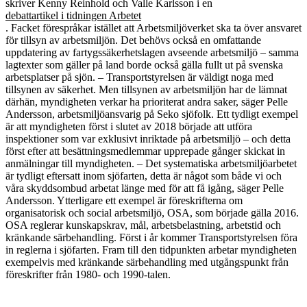
skriver Kenny Reinhold och Valle Karlsson i en
debattartikel i tidningen Arbetet
. Facket förespråkar istället att Arbetsmiljöverket ska ta över ansvaret
för tillsyn av arbetsmiljön. Det behövs också en omfattande
uppdatering av fartygssäkerhetslagen avseende arbetsmiljö – samma
lagtexter som gäller på land borde också gälla fullt ut på svenska
arbetsplatser på sjön. – Transportstyrelsen är väldigt noga med
tillsynen av säkerhet. Men tillsynen av arbetsmiljön har de lämnat
därhän, myndigheten verkar ha prioriterat andra saker, säger Pelle
Andersson, arbetsmiljöansvarig på Seko sjöfolk. Ett tydligt exempel
är att myndigheten först i slutet av 2018 började att utföra
inspektioner som var exklusivt inriktade på arbetsmiljö – och detta
först efter att besättningsmedlemmar upprepade gånger skickat in
anmälningar till myndigheten. – Det systematiska arbetsmiljöarbetet
är tydligt eftersatt inom sjöfarten, detta är något som både vi och
våra skyddsombud arbetat länge med för att få igång, säger Pelle
Andersson. Ytterligare ett exempel är föreskrifterna om
organisatorisk och social arbetsmiljö, OSA, som började gälla 2016.
OSA reglerar kunskapskrav, mål, arbetsbelastning, arbetstid och
kränkande särbehandling. Först i år kommer Transportstyrelsen föra
in reglerna i sjöfarten. Fram till den tidpunkten arbetar myndigheten
exempelvis med kränkande särbehandling med utgångspunkt från
föreskrifter från 1980- och 1990-talen.