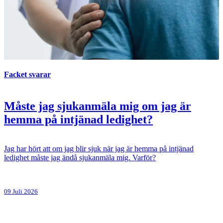
Facket svarar
Måste jag sjukanmäla mig om jag är
hemma på intjänad ledighet?
Jag har hört att om jag blir sjuk när jag är hemma på intjänad
ledighet måste jag ändå sjukanmäla mig. Varför?
09 Juli 2026