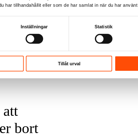
har tillhandahållit eller som de har samlat in när du har använt 
 hon.
Inställningar
Statistik
t till och från
 bildäck.
år och pratar och
Tillåt urval
, säger Mia
 att
r bort