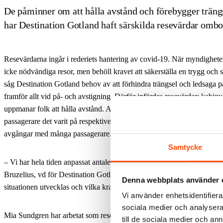
De påminner om att hålla avstånd och förebygger träng
har Destination Gotland haft särskilda resevärdar omb
Resevärdarna ingår i rederiets hantering av covid-19. När myndigheter
icke nödvändiga resor, men behöll kravet att säkerställa en trygg och s
såg Destination Gotland behov av att förhindra trängsel och ledsaga p
framför allt vid på- och avstigning. Därför infördes resevärdar; kabin
uppmanar folk att hålla avstånd. Antalet har varierat beroende på hur
passagerare det varit på respektive tur. Efter högsäsong har man fortf
avgångar med många passagerare.
Samtycke
– Vi har hela tiden anpassat antalet efter passagerarmängden, förklarar
Bruzelius, vd för Destination Gotland. Och vi anpassar oss hela tiden 
Denna webbplats använder 
situationen utvecklas och vilka krav som myndigheterna ställer.
Vi använder enhetsidentifierar
sociala medier och analysera 
Mia Sundgren har arbetat som resevärd på M/S Gotland i sommar och 
till de sociala medier och a