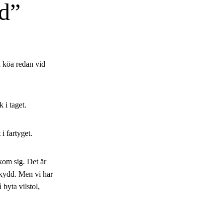
nd
ja köa redan vid
 i taget.
i fartyget.
akom sig. Det är
skydd. Men vi har
 byta vilstol,