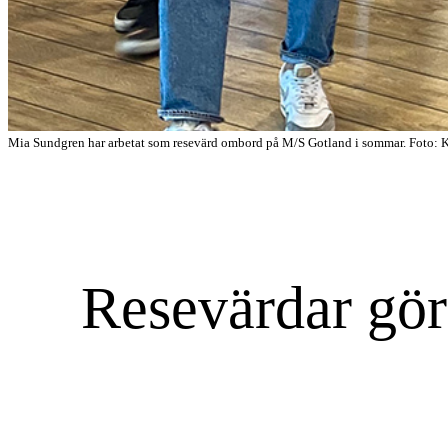
Mia Sundgren har arbetat som resevärd ombord på M/S Gotland i sommar. Foto: 
Resevärdar gör