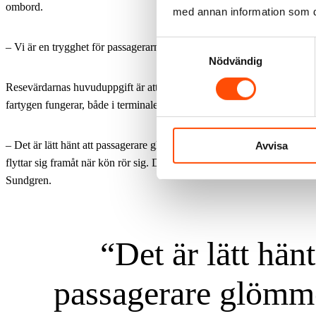
ombord.
med annan information som du 
Samtyckesval
– Vi är en trygghet för passagerarna och har fått mycket beröm, säger
Nödvändig
Resevärdarnas huvuduppgift är att möta passagerare och se till att flöde
fartygen fungerar, både i terminalerna och i trapphus och utgångar till
– Det är lätt hänt att passagerare glömmer bort att hålla avstånd. De st
Avvisa
flyttar sig framåt när kön rör sig. Då har vi gått dit och påmint vänligt
Sundgren.
Det är lätt hänt
passagerare glömme