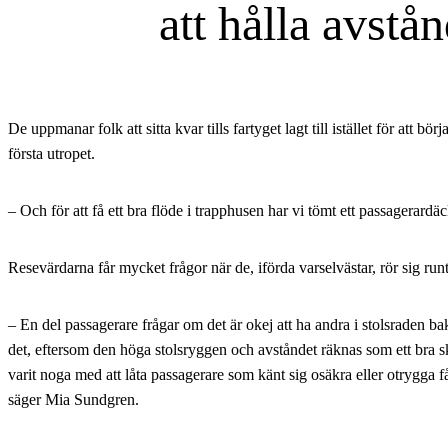
att hålla avstå
De uppmanar folk att sitta kvar tills fartyget lagt till istället för att bör
första utropet.
– Och för att få ett bra flöde i trapphusen har vi tömt ett passagerardäck
Resevärdarna får mycket frågor när de, iförda varselvästar, rör sig runt 
– En del passagerare frågar om det är okej att ha andra i stolsraden b
det, eftersom den höga stolsryggen och avståndet räknas som ett bra 
varit noga med att låta passagerare som känt sig osäkra eller otrygga få
säger Mia Sundgren.