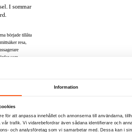
sel. I sommar
ord.
na började tillåta
mittsäker resa,
assagerare
värdar som
 många
arande värdar på
Information
 Christer
efter hur
cookies
e för att anpassa innehållet och annonserna till användarna, tillh
vår trafik. Vi vidarebefordrar även sådana identifierare och anna
stormtrivts
nnons- och analysföretag som vi samarbetar med. Dessa kan i sin