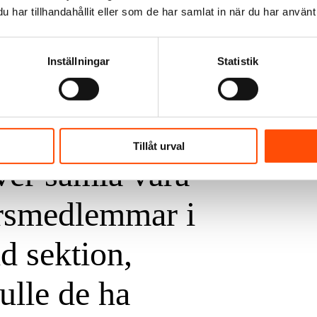
har tillhandahållit eller som de har samlat in när du har använt 
nnars skulle de
Inställningar
Statistik
 de bor, säger
g. Detta är en
Tillåt urval
ver samla våra
rsmedlemmar i
ld sektion,
ulle de ha