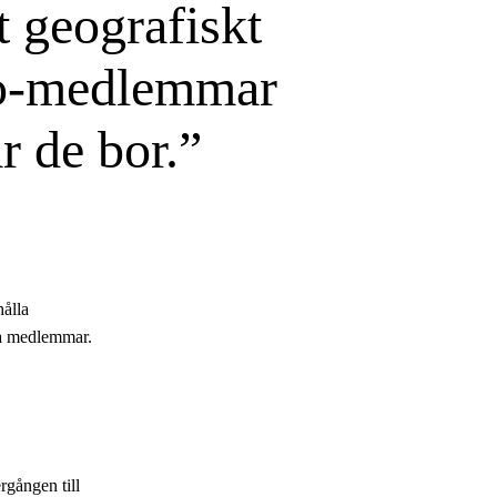
ut geografiskt
o-medlemmar
r de bor.
hålla
ssa medlemmar.
rgången till