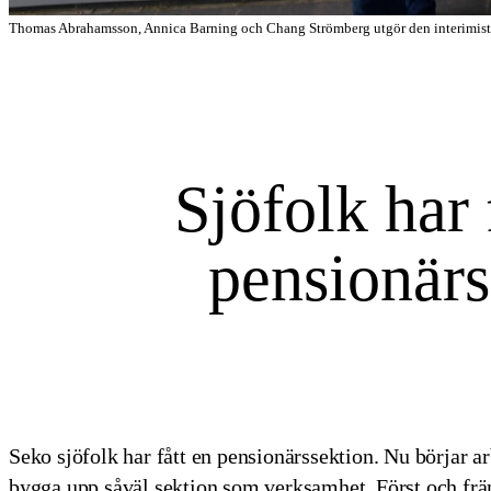
Thomas Abrahamsson, Annica Barning och Chang Strömberg utgör den interimistisk
Sjöfolk har 
pensionärs
Seko sjöfolk har fått en pensionärssektion. Nu börjar a
bygga upp såväl sektion som verksamhet. Först och frä