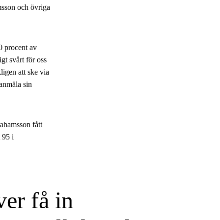
msson och övriga
0 procent av
gt svårt för oss
igen att ske via
 anmäla sin
ahamsson fått
 95 i
er få in