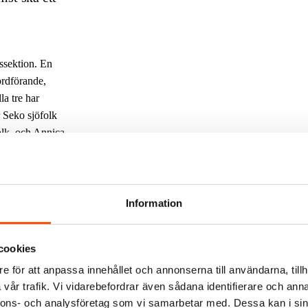
rssektion. En
ordförande,
a tre har
 Seko sjöfolk
olk, och Annica
Information
direkt i
cookies
e för att anpassa innehållet och annonserna till användarna, tillh
vår trafik. Vi vidarebefordrar även sådana identifierare och anna
ionsförändring som
nnons- och analysföretag som vi samarbetar med. Dessa kan i sin