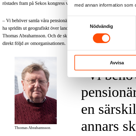
röstades fram på Sekos kongress våren 2025.
med annan information som du 
Samtyckesval
– Vi behöver samla våra pensionärsmedlemmar i en särskild sektion, a
Nödvändig
ha spridits ut geografiskt över landet som Seko-medlemmar utifrån var
Thomas Abrahamsson. Och de skulle i så fall förlora sin hemförsäkrin
direkt följd av omorganisationen.
Avvisa
Vi behö
pensionä
en särski
annars sk
Thomas Abrahamsson.