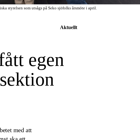
a styrelsen som utsågs på Seko sjöfolks årsmöte i april.
Aktuellt
fått egen
sektion
rbetet med att
mst ska ett