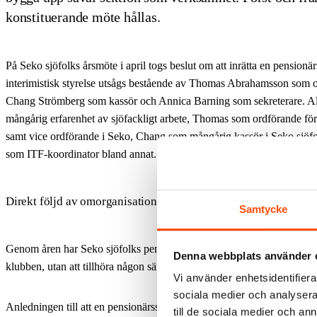
konstituerande möte hållas.
På Seko sjöfolks årsmöte i april togs beslut om att inrätta en pensionä
interimistisk styrelse utsågs bestående av Thomas Abrahamsson som 
Chang Strömberg som kassör och Annica Barning som sekreterare. All
mångårig erfarenhet av sjöfackligt arbete, Thomas som ordförande för
samt vice ordförande i Seko, Chang som mångårig kassör i Seko sjöf
som ITF-koordinator bland annat.
Direkt följd av omorganisationen
Samtycke
Genom åren har
Seko sjöfolks pensionärsmedlemmar varit medlemmar 
Denna webbplats använder 
klubben, utan att tillhöra någon särskild sektion inom klubben.
Vi använder enhetsidentifierar
sociala medier och analysera 
Anledningen till att en pensionärssektion nu inrättas är den organisat
till de sociala medier och a