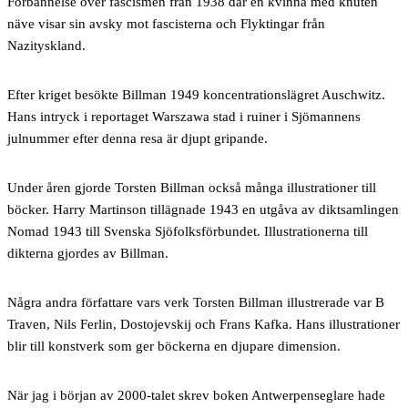
Förbannelse över fascismen från 1938 där en kvinna med knuten
näve visar sin avsky mot fascisterna och Flyktingar från
Nazityskland.
Efter kriget besökte Billman 1949 koncentrationslägret Auschwitz.
Hans intryck i reportaget Warszawa stad i ruiner i Sjömannens
julnummer efter denna resa är djupt gripande.
Under åren gjorde Torsten Billman också många illustrationer till
böcker. Harry Martinson tillägnade 1943 en utgåva av diktsamlingen
Nomad 1943 till Svenska Sjöfolksförbundet. Illustrationerna till
dikterna gjordes av Billman.
Några andra författare vars verk Torsten Billman illustrerade var B
Traven, Nils Ferlin, Dostojevskij och Frans Kafka. Hans illustrationer
blir till konstverk som ger böckerna en djupare dimension.
När jag i början av 2000-talet skrev boken Antwerpenseglare hade