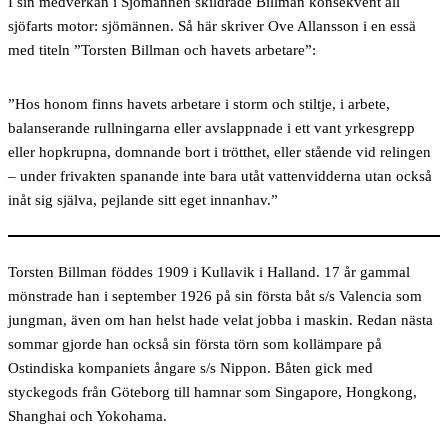
I sin medverkan i Sjömannen skildrade Billman konsekvent all
sjöfarts motor: sjömännen. Så här skriver Ove Allansson i en essä
med titeln ”Torsten Billman och havets arbetare”:
”Hos honom finns havets arbetare i storm och stiltje, i arbete,
balanserande rullningarna eller avslappnade i ett vant yrkesgrepp
eller hopkrupna, domnande bort i trötthet, eller stående vid relingen
– under frivakten spanande inte bara utåt vattenvidderna utan också
inåt sig själva, pejlande sitt eget innanhav.”
Torsten Billman föddes
1909 i Kullavik i Halland. 17 år gammal
mönstrade han i september 1926 på sin första båt s/s Valencia som
jungman, även om han helst hade velat jobba i maskin. Redan nästa
sommar gjorde han också sin första törn som kollämpare på
Ostindiska kompaniets ångare s/s Nippon. Båten gick med
styckegods från Göteborg till hamnar som Singapore, Hongkong,
Shanghai och Yokohama.