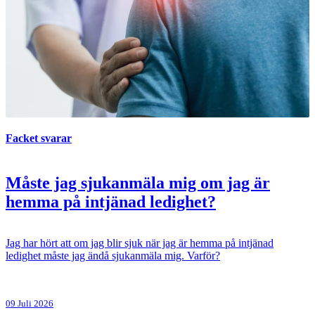
Facket svarar
Måste jag sjukanmäla mig om jag är
hemma på intjänad ledighet?
Jag har hört att om jag blir sjuk när jag är hemma på intjänad
ledighet måste jag ändå sjukanmäla mig. Varför?
09 Juli 2026