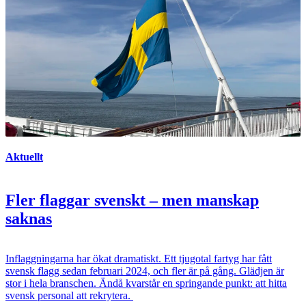
Aktuellt
Fler flaggar svenskt – men manskap
saknas
Inflaggningarna har ökat dramatiskt. Ett tjugotal fartyg har fått
svensk flagg sedan februari 2024, och fler är på gång. Glädjen är
stor i hela branschen. Ändå kvarstår en springande punkt: att hitta
svensk personal att rekrytera.