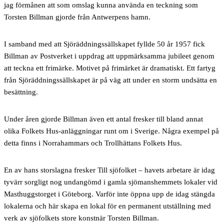
jag förmånen att som omslag kunna använda en teckning som
Torsten Billman gjorde från Antwerpens hamn.
I samband med att Sjöräddningssällskapet fyllde 50 år 1957 fick
Billman av Postverket i uppdrag att uppmärksamma jubileet genom
att teckna ett frimärke. Motivet på frimärket är dramatiskt. Ett fartyg
från Sjöräddningssällskapet är på väg att under en storm undsätta en
besättning.
Under åren gjorde Billman
även ett antal fresker till bland annat
olika Folkets Hus-anläggningar runt om i Sverige. Några exempel på
detta finns i Norrahammars och Trollhättans Folkets Hus.
En av hans storslagna fresker Till sjöfolket – havets arbetare är idag
tyvärr sorgligt nog undangömd i gamla sjömanshemmets lokaler vid
Masthuggstorget i Göteborg. Varför inte öppna upp de idag stängda
lokalerna och här skapa en lokal för en permanent utställning med
verk av sjöfolkets store konstnär Torsten Billman.