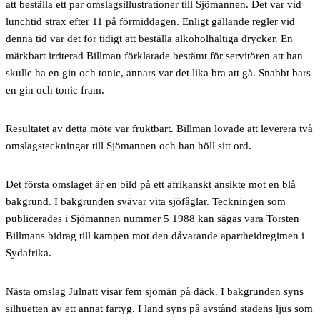
att beställa ett par omslagsillustrationer till Sjömannen. Det var vid
lunchtid strax efter 11 på förmiddagen. Enligt gällande regler vid
denna tid var det för tidigt att beställa alkoholhaltiga drycker. En
märkbart irriterad Billman förklarade bestämt för servitören att han
skulle ha en gin och tonic, annars var det lika bra att gå. Snabbt bars
en gin och tonic fram.
Resultatet av detta möte var fruktbart. Billman lovade att leverera två
omslagsteckningar till Sjömannen och han höll sitt ord.
Det första omslaget är en bild på ett afrikanskt ansikte mot en blå
bakgrund. I bakgrunden svävar vita sjöfåglar. Teckningen som
publicerades i Sjömannen nummer 5 1988 kan sägas vara Torsten
Billmans bidrag till kampen mot den dåvarande apartheidregimen i
Sydafrika.
Nästa omslag Julnatt visar fem sjömän på däck. I bakgrunden syns
silhuetten av ett annat fartyg. I land syns på avstånd stadens ljus som