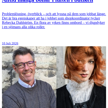
Problemlösning, överblick – och att lyssna på dem som jobbat länge.
Det är bra egenskaper att ha i jobbet som shopkoordinator tycker
Rebecka Dahlström. En flora av yrken finns ombord – vi djupdyker
i en sjömans alla olika roller.
10 Juli 2026