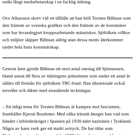
unikt långt medarbetarskap i en facklig tidning.
Ove Allansson skrev vid ett tillfälle att han höll Torsten Billman som
den främste av svenska grafiker och den främste av de konstnärer
som har levandegjort kroppsarbetande människor. Sjöfolkets villkor
och miljöer släpper Billman aldrig utan dessa motiv återkommer
under hela hans konstnärskap.
Genom åren gjorde Billman ett stort antal omslag till Sjömannen,
bland annat till flera av tidningens julnummer som under ett antal år
såldes till förmån för sjöfolkets TBC-fond. Han illustrerade också
noveller och dikter med enastående teckningar.
– Ett tidigt tema
för Torsten Billman är kampen mot fascismen,
framhåller Kjersti Bosdotter. Med olika träsnitt återger han vad som
händer i inbördeskriget i Spanien på 1930-talet nazismen i Tyskland.
Några av hans verk ger ett starkt avtryck. De har titlar som