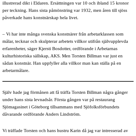
illustrerad dikt i Eldaren. Ersättningen var 10 och ibland 15 kronor
per teckning. Hans sista påmönstring var 1932, men åren till sjöss
påverkade hans konstnärskap hela livet.
– Vi har inte många svenska konstnärer från arbetarklassen som
målar, tecknar och skulpterar arbetets villkor utifrån självupplevda
erfarenheter, säger Kjersti Bosdotter, ordförande i Arbetarnas
kulturhistoriska sällskap, AKS. Men Torsten Billman var just en
sådan konstnär. Han uppfyller alla villkor man kan ställa på en
arbetarmålare.
Själv hade jag förmånen
att få träffa Torsten Billman några gånger
under hans sista levnadsår. Första gången var på restaurang
Sjömagasinet i Göteborg tillsammans med Sjöfolksförbundets
dåvarande ordförande Anders Lindström.
Vi träffade Torsten och hans hustru Karin då jag var intresserad av