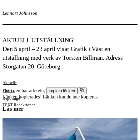
Lennart Johnsson
AKTUELL UTSTÄLLNING:
Den 5 april – 23 april visar Grafik i Väst en
utställning med verk av Torsten Billman.
Adress
Storgatan 20, Göteborg.
Aktuellt
Dela den här artikeln,
Porträtt
kopiera länken
Länken kopierades!
Länken kunde inte kopieras.
Reportage
TEXT
Redaktionen
Läs mer