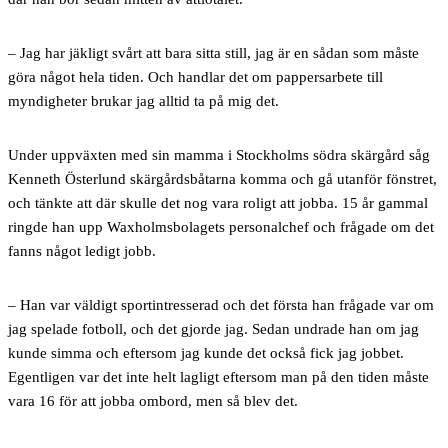
– Jag har jäkligt svårt att bara sitta still, jag är en sådan som måste
göra något hela tiden. Och handlar det om pappersarbete till
myndigheter brukar jag alltid ta på mig det.
Under uppväxten med sin mamma i Stockholms södra skärgård såg
Kenneth Österlund skärgårdsbåtarna komma och gå utanför fönstret,
och tänkte att där skulle det nog vara roligt att jobba. 15 år gammal
ringde han upp Waxholmsbolagets personalchef och frågade om det
fanns något ledigt jobb.
– Han var väldigt sportintresserad och det första han frågade var om
jag spelade fotboll, och det gjorde jag. Sedan undrade han om jag
kunde simma och eftersom jag kunde det också fick jag jobbet.
Egentligen var det inte helt lagligt eftersom man på den tiden måste
vara 16 för att jobba ombord, men så blev det.