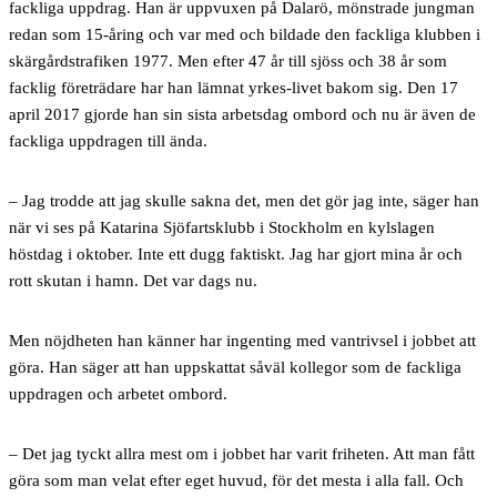
fackliga uppdrag. Han är uppvuxen på Dalarö, mönstrade jungman
redan som 15-åring och var med och bildade den fackliga klubben i
skärgårdstrafiken 1977. Men efter 47 år till sjöss och 38 år som
facklig företrädare har han lämnat yrkes-livet bakom sig. Den 17
april 2017 gjorde han sin sista arbetsdag ombord och nu är även de
fackliga uppdragen till ända.
– Jag trodde att jag skulle sakna det, men det gör jag inte, säger han
när vi ses på Katarina Sjöfartsklubb i Stockholm en kylslagen
höstdag i oktober. Inte ett dugg faktiskt. Jag har gjort mina år och
rott skutan i hamn. Det var dags nu.
Men nöjdheten han känner har ingenting med vantrivsel i jobbet att
göra. Han säger att han uppskattat såväl kollegor som de fackliga
uppdragen och arbetet ombord.
– Det jag tyckt allra mest om i jobbet har varit friheten. Att man fått
göra som man velat efter eget huvud, för det mesta i alla fall. Och