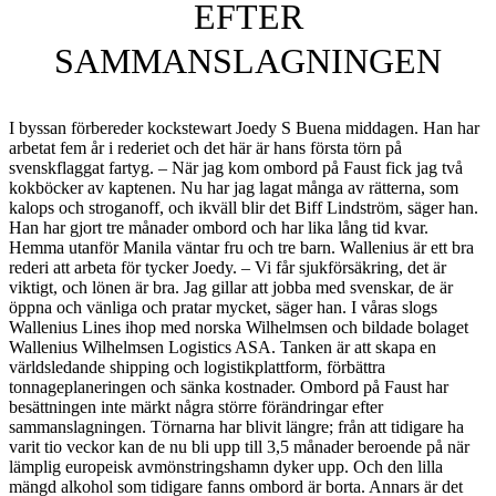
EFTER
SAMMANSLAGNINGEN
I byssan förbereder kockstewart Joedy S Buena middagen. Han har
arbetat fem år i rederiet och det här är hans första törn på
svenskflaggat fartyg. – När jag kom ombord på Faust fick jag två
kokböcker av kaptenen. Nu har jag lagat många av rätterna, som
kalops och stroganoff, och ikväll blir det Biff Lindström, säger han.
Han har gjort tre månader ombord och har lika lång tid kvar.
Hemma utanför Manila väntar fru och tre barn. Wallenius är ett bra
rederi att arbeta för tycker Joedy. – Vi får sjukförsäkring, det är
viktigt, och lönen är bra. Jag gillar att jobba med svenskar, de är
öppna och vänliga och pratar mycket, säger han. I våras slogs
Wallenius Lines ihop med norska Wilhelmsen och bildade bolaget
Wallenius Wilhelmsen Logistics ASA. Tanken är att skapa en
världsledande shipping och logistikplattform, förbättra
tonnageplaneringen och sänka kostnader. Ombord på Faust har
besättningen inte märkt några större förändringar efter
sammanslagningen. Törnarna har blivit längre; från att tidigare ha
varit tio veckor kan de nu bli upp till 3,5 månader beroende på när
lämplig europeisk avmönstringshamn dyker upp. Och den lilla
mängd alkohol som tidigare fanns ombord är borta. Annars är det