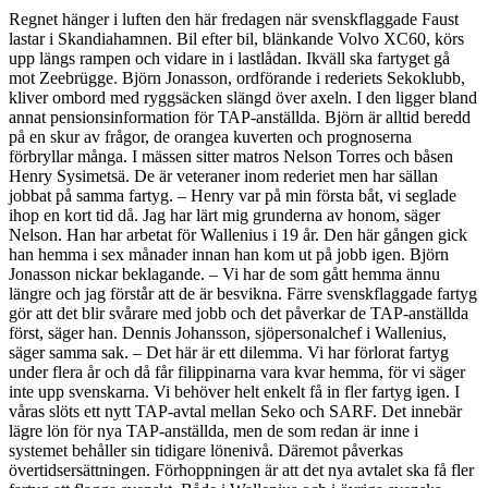
Regnet hänger i luften den här fredagen när svenskflaggade Faust
lastar i Skandiahamnen. Bil efter bil, blänkande Volvo XC60, körs
upp längs rampen och vidare in i lastlådan. Ikväll ska fartyget gå
mot Zeebrügge. Björn Jonasson, ordförande i rederiets Sekoklubb,
kliver ombord med ryggsäcken slängd över axeln. I den ligger bland
annat pensionsinformation för TAP-anställda. Björn är alltid beredd
på en skur av frågor, de orangea kuverten och prognoserna
förbryllar många. I mässen sitter matros Nelson Torres och båsen
Henry Sysimetsä. De är veteraner inom rederiet men har sällan
jobbat på samma fartyg. – Henry var på min första båt, vi seglade
ihop en kort tid då. Jag har lärt mig grunderna av honom, säger
Nelson. Han har arbetat för Wallenius i 19 år. Den här gången gick
han hemma i sex månader innan han kom ut på jobb igen. Björn
Jonasson nickar beklagande. – Vi har de som gått hemma ännu
längre och jag förstår att de är besvikna. Färre svenskflaggade fartyg
gör att det blir svårare med jobb och det påverkar de TAP-anställda
först, säger han. Dennis Johansson, sjöpersonalchef i Wallenius,
säger samma sak. – Det här är ett dilemma. Vi har förlorat fartyg
under flera år och då får filippinarna vara kvar hemma, för vi säger
inte upp svenskarna. Vi behöver helt enkelt få in fler fartyg igen. I
våras slöts ett nytt TAP-avtal mellan Seko och SARF. Det innebär
lägre lön för nya TAP-anställda, men de som redan är inne i
systemet behåller sin tidigare lönenivå. Däremot påverkas
övertidsersättningen. Förhoppningen är att det nya avtalet ska få fler