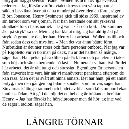
fartyg att flagga svenskt. Både i Wallenius och i övriga svenska
rederier. – Jag förstår varför avtalet skrevs men våra tappare är
såklart besvikna över att tjäna mindre på övertiden än förut, säger
Björn Jonasson. Henry Sysimetsä gick till sjöss 1969, inspirerad av
sin farbror som var sjöman. När han berättade om sitt yrkesval
skrattade folk i hans närhet. – Jag var 17 år och kort. ”Du kommer
åka på stryk” sa de. Men jag har klarat mig, jag har aldrig åkt på
stryk på grund av det, ler han. Henry har arbetat i Wallenius till och
från sedan dess och trivs bra. – Men det var ännu bättre förut.
Nuförtiden är det mer stress och färre personer ombord. När jag var
på Rigoletto var vi tio man på däck, nu är det hälften så många,
säger han. Han pekar på saxliften på däck fem och panelerna i taket
som höjs och sänks beroende på last. – Numera är vi bara två för det
här arbetet, det är rätt tungt och stressigt. Egentligen får personalen
från stuveriet inte vara här när vi manövrerar panelerna eftersom de
kan rasa. Men det är svårt att hinna annars. Det har hänt, på ett annat
fartyg, men den gången tog bilarna smällen som tur var, säger han.
Stuvarnas kättingskrammel och ljudet av bilar som körs ombord ekar
inuti lastlådan. Att gå i det oljudet en hel dag är tröttande, berättar
Henry. – Jag har försökt ha hörselproppar men då hör jag inte vad
de säger i radion, säger han.
LÄNGRE TÖRNAR