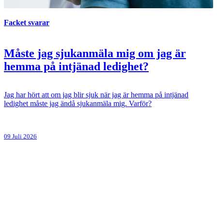
Facket svarar
Måste jag sjukanmäla mig om jag är
hemma på intjänad ledighet?
Jag har hört att om jag blir sjuk när jag är hemma på intjänad
ledighet måste jag ändå sjukanmäla mig. Varför?
09 Juli 2026