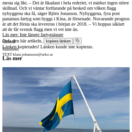
mesta sig likt. – Det är likadant i hela rederiet, vi märker ingen större
skillnad. Och vi väntar fortfarande på besked om vilken flagg
nybyggena ska få, säger Björn Jonasson. Nybyggena, fyra post
panamax-fartyg som byggs i Kina, är försenade. Nuvarande prognos
är att det första ska levereras i början av 2018. – Vi hoppas såklart
att de får svensk flagg men vi vet inte än.
Läs mer: Inte längre fartygsägare
Dela den här artikeln,
Ombord
kopiera länken
Länken kopierades!
Länken kunde inte kopieras.
Reportage
TEXT
klara.johansson@seko.se
Läs mer