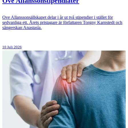
Ove Allanssonstipendiater
Ove Allanssonsällskapet delar i år ut två stipendier i stället för
sedvanliga ett. Årets pristagare är författaren Torgny Karnstedt och
sångerskan Anastasía.
10 Juli 2026