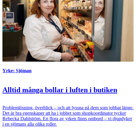
Yrke: Sjöman
Alltid många bollar i luften i butiken
Problemlösning, överblick – och att lyssna på dem som jobbat länge.
Det är bra egenskaper att ha i jobbet som shopkoordinator tycker
Rebecka Dahlström. En flora av yrken finns ombord – vi djupdyker
i en sjömans alla olika roller.