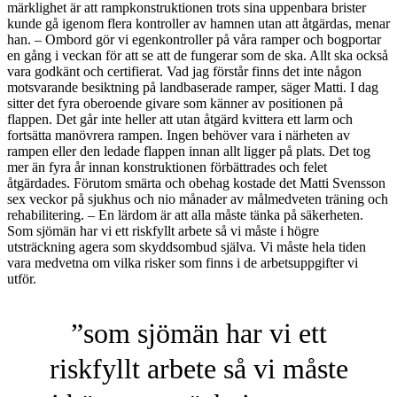
märklighet är att rampkonstruktionen trots sina uppenbara brister
kunde gå igenom flera kontroller av hamnen utan att åtgärdas, menar
han. – Ombord gör vi egenkontroller på våra ramper och bogportar
en gång i veckan för att se att de fungerar som de ska. Allt ska också
vara godkänt och certifierat. Vad jag förstår finns det inte någon
motsvarande besiktning på landbaserade ramper, säger Matti. I dag
sitter det fyra oberoende givare som känner av positionen på
flappen. Det går inte heller att utan åtgärd kvittera ett larm och
fortsätta manövrera rampen. Ingen behöver vara i närheten av
rampen eller den ledade flappen innan allt ligger på plats. Det tog
mer än fyra år innan konstruktionen förbättrades och felet
åtgärdades. Förutom smärta och obehag kostade det Matti Svensson
sex veckor på sjukhus och nio månader av målmedveten träning och
rehabilitering. – En lärdom är att alla måste tänka på säkerheten.
Som sjömän har vi ett riskfyllt arbete så vi måste i högre
utsträckning agera som skyddsombud själva. Vi måste hela tiden
vara medvetna om vilka risker som finns i de arbetsuppgifter vi
utför.
”som sjömän har vi ett
riskfyllt arbete så vi måste