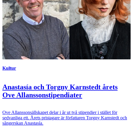
Kultur
Anastasía och Torgny Karnstedt årets
Ove Allanssonstipendiater
Ove Allanssonsällskapet delar i år ut två stipendier i stället för
sedvanliga ett. Årets pristagare är författaren Torgny Karnstedt och
sångerskan Anastasía.