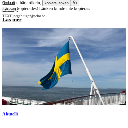
Dela den här artikeln,
Ombord
kopiera länken
Länken kopierades!
Länken kunde inte kopieras.
Reportage
TEXT
jorgen.tiger@seko.se
Läs mer
Aktuellt