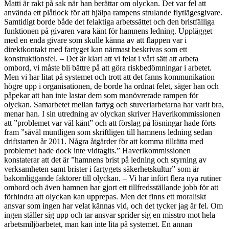
Matti är rakt på sak när han berättar om olyckan. Det var fel att
använda ett plåtlock för att hjälpa rampens strulande flytlägesgivare.
Samtidigt borde både det felaktiga arbetssättet och den bristfälliga
funktionen på givaren vara känt för hamnens ledning. Upplägget
med en enda givare som skulle känna av att flappen var i
direktkontakt med fartyget kan närmast beskrivas som ett
konstruktionsfel. – Det är klart att vi felat i vårt sätt att arbeta
ombord, vi måste bli bättre på att göra riskbedömningar i arbetet.
Men vi har litat på systemet och trott att det fanns kommunikation
högre upp i organisationen, de borde ha ordnat felet, säger han och
påpekar att han inte lastar dem som manövrerade rampen för
olyckan. Samarbetet mellan fartyg och stuveriarbetarna har varit bra,
menar han. I sin utredning av olyckan skriver Haverikommissionen
att ”problemet var väl känt” och att förslag på lösningar hade förts
fram ”såväl muntligen som skriftligen till hamnens ledning sedan
driftstarten år 2011. Några åtgärder för att komma tillrätta med
problemet hade dock inte vidtagits.” Haverikommissionen
konstaterar att det är ”hamnens brist på ledning och styrning av
verksamheten samt brister i fartygets säkerhetskultur” som är
bakomliggande faktorer till olyckan. – Vi har infört flera nya rutiner
ombord och även hamnen har gjort ett tillfredsställande jobb för att
förhindra att olyckan kan upprepas. Men det finns ett moraliskt
ansvar som ingen har velat kännas vid, och det tycker jag är fel. Om
ingen ställer sig upp och tar ansvar sprider sig en misstro mot hela
arbetsmiljöarbetet, man kan inte lita på systemet. En annan