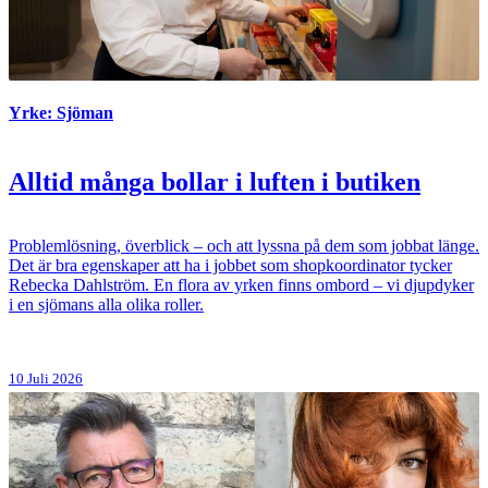
Yrke: Sjöman
Alltid många bollar i luften i butiken
Problemlösning, överblick – och att lyssna på dem som jobbat länge.
Det är bra egenskaper att ha i jobbet som shopkoordinator tycker
Rebecka Dahlström. En flora av yrken finns ombord – vi djupdyker
i en sjömans alla olika roller.
10 Juli 2026