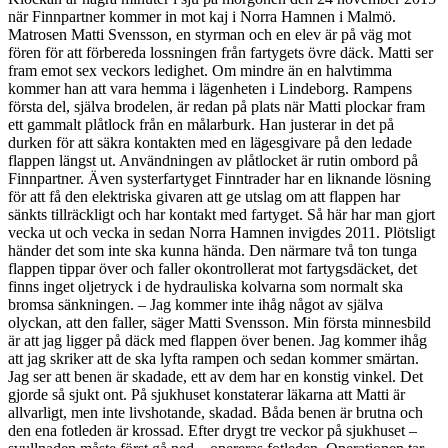
när Finnpartner kommer in mot kaj i Norra Hamnen i Malmö.
Matrosen Matti Svensson, en styrman och en elev är på väg mot
fören för att förbereda lossningen från fartygets övre däck. Matti ser
fram emot sex veckors ledighet. Om mindre än en halvtimma
kommer han att vara hemma i lägenheten i Lindeborg. Rampens
första del, själva brodelen, är redan på plats när Matti plockar fram
ett gammalt plåtlock från en målarburk. Han justerar in det på
durken för att säkra kontakten med en lägesgivare på den ledade
flappen längst ut. Användningen av plåtlocket är rutin ombord på
Finnpartner. Även systerfartyget Finntrader har en liknande lösning
för att få den elektriska givaren att ge utslag om att flappen har
sänkts tillräckligt och har kontakt med fartyget. Så här har man gjort
vecka ut och vecka in sedan Norra Hamnen invigdes 2011. Plötsligt
händer det som inte ska kunna hända. Den närmare två ton tunga
flappen tippar över och faller okontrollerat mot fartygsdäcket, det
finns inget oljetryck i de hydrauliska kolvarna som normalt ska
bromsa sänkningen. – Jag kommer inte ihåg något av själva
olyckan, att den faller, säger Matti Svensson. Min första minnesbild
är att jag ligger på däck med flappen över benen. Jag kommer ihåg
att jag skriker att de ska lyfta rampen och sedan kommer smärtan.
Jag ser att benen är skadade, ett av dem har en konstig vinkel. Det
gjorde så sjukt ont. På sjukhuset konstaterar läkarna att Matti är
allvarligt, men inte livshotande, skadad. Båda benen är brutna och
den ena fotleden är krossad. Efter drygt tre veckor på sjukhuset –