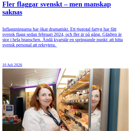
Fler flaggar svenskt – men manskap
saknas
Inflaggningarna har ökat dramatiskt. Ett tjugotal fartyg har fått
svensk flagg sedan februari 2024, och fler är på gång. Glädjen är
stor i hela branschen. Ändå kvarstår en springande punkt: att hitta
svensk personal att rekrytera.
10 Juli 2026