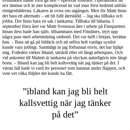
svullnaden måste först gå ned – opereras fotleden. Operationen tar
sex timmar och är mer komplicerad än vad man först bedömt utifrån
röntgenbilderna. Läkaren är oviss om utgången. Men för Matti finns
det bara ett alternativ – att bli fullt återställd. – Jag ska tillbaka och
jobba. Det finns bara en sak i tankarna: Tillbaka till båtarna. I
september förra året var Matti Svensson åter i arbete på Finnpartner.
Innan dess hade han själv, tillsammans med Finnlines, styrt upp
några pass med arbetsträning ombord. Det var tufft i början, berättar
han. – Bara att gå på bildäck och att utföra helt vanliga sysslor
kunde vara jobbigt. Samtidigt är jag förbannat envis, det har hjälpt
mig. Fotleden värker ibland, särskilt efter ett långt arbetspass. Och
vid ankomst till Malmö är tankarna på olyckan naturligtvis inte långt
borta. – Ibland kan jag bli helt kallsvettig när jag tänker på det. I
värsta fall hade vi varit tre personer som hamnat under flappen, och
vem vet vilka följder det kunde ha fått.
”ibland kan jag bli helt
kallsvettig när jag tänker
på det”