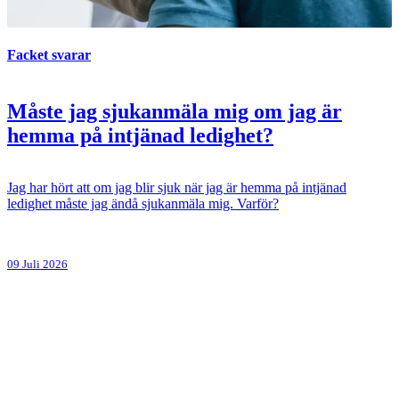
Facket svarar
Måste jag sjukanmäla mig om jag är
hemma på intjänad ledighet?
Jag har hört att om jag blir sjuk när jag är hemma på intjänad
ledighet måste jag ändå sjukanmäla mig. Varför?
09 Juli 2026