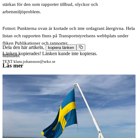
stärkas för den som rapporter tillbud, olyckor och
arbetsmiljöproblem.
Fotnot:
Punkterna ovan är kortade och inte ordagrant återgivna. Hela
listan och rapporten finns på Transportstyrelsens webbplats under
fliken Publikationer och rapporter.
Dela den här artikeln,
kopiera länken
Länken kopierades!
Länken kunde inte kopieras.
Reportage
TEXT
klara.johansson@seko.se
Läs mer