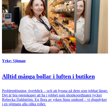
Yrke: Sjöman
Alltid många bollar i luften i butiken
Problemlösning, överblick – och att lyssna på dem som jobbat länge.
Det är bra egenskaper att ha i jobbet som shopkoordinator tycker
Rebecka Dahlström. En flora av yrken finns ombord – vi djupdyker
i en sjömans alla olika roller.