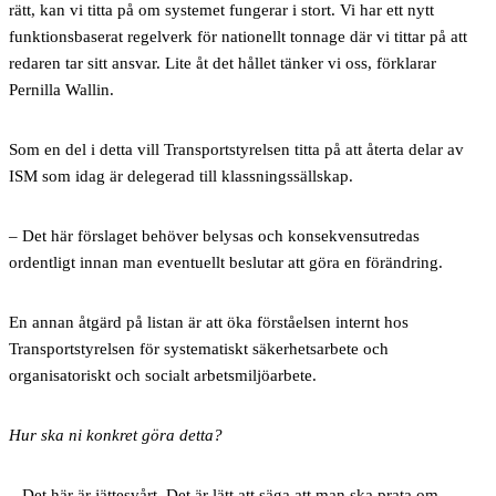
rätt, kan vi titta på om systemet fungerar i stort. Vi har ett nytt
funktionsbaserat regelverk för nationellt tonnage där vi tittar på att
redaren tar sitt ansvar. Lite åt det hållet tänker vi oss, förklarar
Pernilla Wallin.
Som en del i detta vill Transportstyrelsen titta på att återta delar av
ISM som idag är delegerad till klassningssällskap.
– Det här förslaget behöver belysas och konsekvensutredas
ordentligt innan man eventuellt beslutar att göra en förändring.
En annan åtgärd på listan är att öka förståelsen internt hos
Transportstyrelsen för systematiskt säkerhetsarbete och
organisatoriskt och socialt arbetsmiljöarbete.
Hur ska ni konkret göra detta?
– Det här är jättesvårt. Det är lätt att säga att man ska prata om