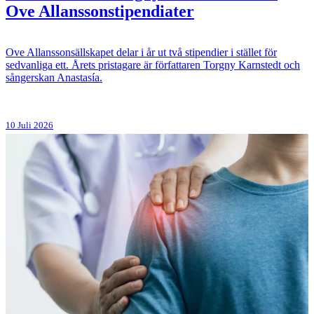
Ove Allanssonstipendiater
Ove Allanssonsällskapet delar i år ut två stipendier i stället för
sedvanliga ett. Årets pristagare är författaren Torgny Karnstedt och
sångerskan Anastasía.
10 Juli 2026