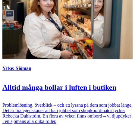
Yrke: Sjöman
Alltid många bollar i luften i butiken
Problemlösning, överblick – och att lyssna på dem som jobbat länge.
Det är bra egenskaper att ha i jobbet som shopkoordinator tycker
Rebecka Dahlström. En flora av yrken finns ombord – vi djupdyker
i en sjömans alla olika roller.