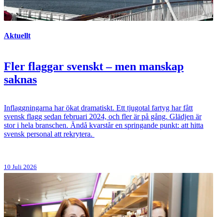
Aktuellt
Fler flaggar svenskt – men manskap
saknas
Inflaggningarna har ökat dramatiskt. Ett tjugotal fartyg har fått
svensk flagg sedan februari 2024, och fler är på gång. Glädjen är
stor i hela branschen. Ändå kvarstår en springande punkt: att hitta
svensk personal att rekrytera.
10 Juli 2026