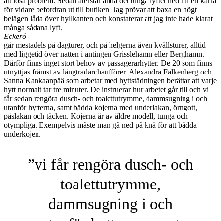
att lösa problem. Sedan återstår ändå det tunga lyftet ned till en kärra
för vidare befordran ut till butiken. Jag prövar att baxa en högt
belägen låda över hyllkanten och konstaterar att jag inte hade klarat
många sådana lyft.
Eckerö
går mestadels på dagturer, och på helgerna även kvällsturer, alltid
med liggetid över natten i antingen Grisslehamn eller Berghamn.
Därför finns inget stort behov av passagerarhytter. De 20 som finns
utnyttjas främst av långtradarchaufförer. Alexandra Falkenberg och
Sanna Kankaanpää som arbetar med hyttstädningen berättar att varje
hytt normalt tar tre minuter. De instruerar hur arbetet går till och vi
får sedan rengöra dusch- och toalettutrymme, dammsugning i och
utanför hytterna, samt bädda kojerna med underlakan, örngott,
påslakan och täcken. Kojerna är av äldre modell, tunga och
otympliga. Exempelvis måste man gå ned på knä för att bädda
underkojen.
”vi får rengöra dusch- och
toalettutrymme,
dammsugning i och