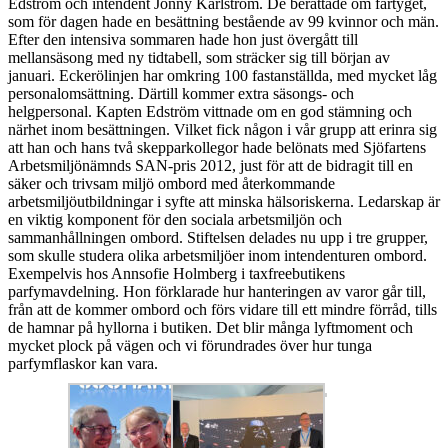
Edström och intendent Jonny Karlström. De berättade om fartyget,
som för dagen hade en besättning bestående av 99 kvinnor och män.
Efter den intensiva sommaren hade hon just övergått till
mellansäsong med ny tidtabell, som sträcker sig till början av
januari. Eckerölinjen har omkring 100 fastanställda, med mycket låg
personalomsättning. Därtill kommer extra säsongs- och
helgpersonal. Kapten Edström vittnade om en god stämning och
närhet inom besättningen. Vilket fick någon i vår grupp att erinra sig
att han och hans två skepparkollegor hade belönats med Sjöfartens
Arbetsmiljönämnds SAN-pris 2012, just för att de bidragit till en
säker och trivsam miljö ombord med återkommande
arbetsmiljöutbildningar i syfte att minska hälsoriskerna. Ledarskap är
en viktig komponent för den sociala arbetsmiljön och
sammanhållningen ombord. Stiftelsen delades nu upp i tre grupper,
som skulle studera olika arbetsmiljöer inom intendenturen ombord.
Exempelvis hos Annsofie Holmberg i taxfreebutikens
parfymavdelning. Hon förklarade hur hanteringen av varor går till,
från att de kommer ombord och förs vidare till ett mindre förråd, tills
de hamnar på hyllorna i butiken. Det blir många lyftmoment och
mycket plock på vägen och vi förundrades över hur tunga
parfymflaskor kan vara.