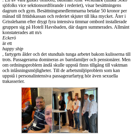
sjöfolks vice sektionsordförande i rederiet), visar besättningens
dagrum och gym. Besättningsmedlemmarna betalar 50 kronor per
månad till fritidskassan och rederiet skjuter till lika mycket. Åter i
Grisslehamn efter drygt fyra intensiva timmar ombord installerade
gruppen sig på Hotell Havsbaden, där dagen summerades. Allmänt
konstaterades att m/s
Eckerö
är ett
happy ship
, fartygets ålder och det stundtals tunga arbetet bakom kulisserna till
trots. Passagerarna domineras av barnfamiljer och pensionärer. Men
om ordningsproblem ändå skulle uppstå finns tillgång till vaktman
och inlåsningsmöjligheter. Till de arbetsmiljöproblem som kan
uppstå i personalintensiva passagerarfartyg hör även sexuella
trakasserier.