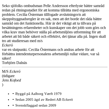
Seko sjöfolks ombudsman Pelle Andersson efterlyste bättre samråd
redan på ritningsstadiet för att komma tillrätta med ergonomiska
problem. Cecilia Österman tillfogade avslutningsvis att
skeppsbyggnadsregler är en sak, men att det borde det råda bättre
samråd om det funktionella. Här är det viktigt att ta tillvara på
besättningens erfarenheter och kunskaper om det jobb som görs och
vilka krav man behöver ställa på arbetsmiljöns utformning för att
arbetet att bli både säkert och effektivt, det tjänar alla på. Ingen skall
tro att studieresan med m/s
Eckerö
var en slutpunkt. Cecilia Östermans och andras arbete för att
förbättra intendenturpersonalens arbetsmiljö rullar vidare, var så
säker!
Torbjörn Dalnäs
M/S
Eckerö
(tidigare
Jens Kofoed
)
Byggd på Aalborg Værft 1979
Sedan 2005 ägd av Rederi AB Eckerö
Svenskflaggad sedan 2009