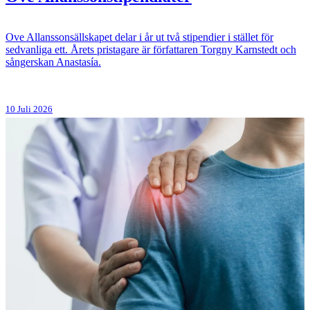
Ove Allanssonsällskapet delar i år ut två stipendier i stället för
sedvanliga ett. Årets pristagare är författaren Torgny Karnstedt och
sångerskan Anastasía.
10 Juli 2026