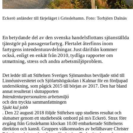
Eckerö anländer till färjeläget i Grisslehamn. Foto: Torbjörn Dalnäs
En betydande del av den svenska handelsflottans sjöanställda
tjänstgör på passagerarfartyg. Flertalet återfinns inom
fartygens intendenturavdelningar. Just därifrån kommer
också, enligt en enkät från 2010, tydliga rapporter om
utmattning, stress och andra arbetsmiljöproblem.
Det ledde till att Stiftelsen Sveriges Sjömanshus beviljade stöd till
Linnéuniversitetet och Sjöfartshögskolan i Kalmar för en fördjupad
undersökning, som pågick 2015 till början av 2017. Den har bland
annat resulterat i slutrapporten
Intendenturpersonalens arbetsmiljö
och den tryckta sammanfattningen
Sjukt kul jobb
. Den 22 augusti 2018 följde Stiftelsen upp studiens resultat och
slutsatser genom ett studiebesök ombord på m/s Eckerö. Strax före
avgång från Grisslehamn klockan 10.00 embarkerade Stiftelsens
direktion och kansli. Gruppen välkomnades av befälhavare Christer