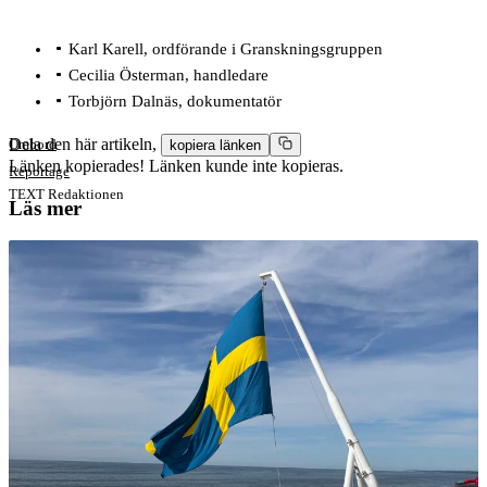
Karl Karell, ordförande i Granskningsgruppen
Cecilia Österman, handledare
Torbjörn Dalnäs, dokumentatör
Dela den här artikeln,
Ombord
kopiera länken
Länken kopierades!
Länken kunde inte kopieras.
Reportage
TEXT
Redaktionen
Läs mer