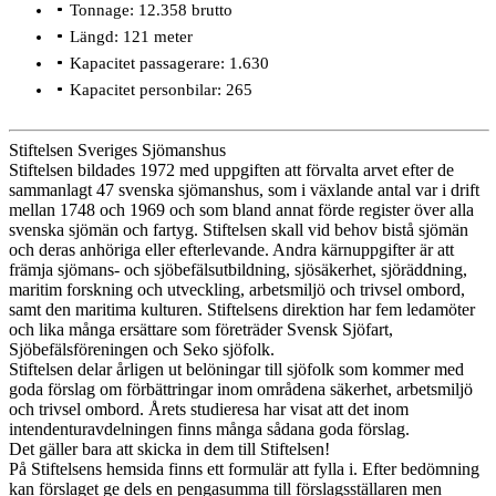
Tonnage: 12.358 brutto
Längd: 121 meter
Kapacitet passagerare: 1.630
Kapacitet personbilar: 265
Stiftelsen Sveriges Sjömanshus
Stiftelsen bildades 1972 med uppgiften att förvalta arvet efter de
sammanlagt 47 svenska sjömanshus, som i växlande antal var i drift
mellan 1748 och 1969 och som bland annat förde register över alla
svenska sjömän och fartyg. Stiftelsen skall vid behov bistå sjömän
och deras anhöriga eller efterlevande. Andra kärnuppgifter är att
främja sjömans- och sjöbefälsutbildning, sjösäkerhet, sjöräddning,
maritim forskning och utveckling, arbetsmiljö och trivsel ombord,
samt den maritima kulturen. Stiftelsens direktion har fem ledamöter
och lika många ersättare som företräder Svensk Sjöfart,
Sjöbefälsföreningen och Seko sjöfolk.
Stiftelsen delar årligen ut belöningar till sjöfolk som kommer med
goda förslag om förbättringar inom områdena säkerhet, arbetsmiljö
och trivsel ombord. Årets studieresa har visat att det inom
intendenturavdelningen finns många sådana goda förslag.
Det gäller bara att skicka in dem till Stiftelsen!
På Stiftelsens hemsida finns ett formulär att fylla i. Efter bedömning
kan förslaget ge dels en pengasumma till förslagsställaren men