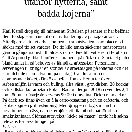
utanför hytterna, samt
bädda kojerna”
Karl Karell drog sig till minnes att Stiftelsen på senare år har belönat
flera förslag som handlat om just hantering av passagerarkojer.
Ytterligare ett tungt arbetsmoment är smutstvätten, som placeras i
säckar med tio set vardera. De tio kilo tunga säckarna transporteras
genom gångarna ned till bildäck och vidare till tvätteriet i Berghamn.
Cati Asplund guidar i bufférestaurangen på däck sex. Samtalet glider
bland annat in på behovet av lämpliga arbetsskor. Personalen i
serveringen tillbringar en stor del av arbetsdagen på fötterna och det
kan bli både en och två mil på en dag. Cati lotsar in i det
angränsande köket, där kökschefen Tomas Berlin tar över.
Arbetsmiljön är varm och bullrig, allra värst i grovdisken. 20 kockar
och kallskänkor arbetar i köket. Bara under juli 2018 serverades 2,4
ton köttbullar. Varje år serveras 90 000 omvittnat läckra räkmackor.
På däck sex finns även en à la carte-restaurang och en cafeteria, och
på däck sju en grillrestaurang. Men gruppen intog sin lunch i
besättningens mäss, där det erbjöds ett rikt utbud mat för olika
smakriktningar. Sjömansuttrycket ”kicka på maten” torde helt sakna
relevans för besättningen på
Eckerö
. En av våra guider ombord, båtsman Ante Westmark (tillika Seko