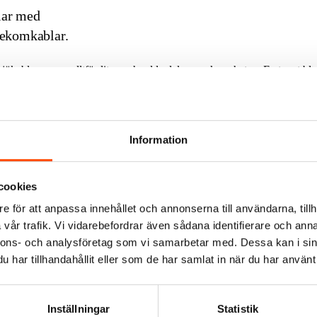
lar med
elekomkablar.
 sjökablar var en alltför liten och udda del av verksamheten. Fartyget bl
 anställda och Baltic Offshore startades. Vi ställde några frågor till föret
 telekomkablar. Från att tidigare uteslutande ha utfört arbete på telekom
ed 13 meter. – Pleijel är förhållandevis grundgående och kan med fördel o
 Tyvärr är den havsbaserade vindkraften inte så stor i Östersjön.
Information
et tid på att förbereda våra uppdrag. Varje uppdrag är i princip unikt
– Vissa moment i ett uppdrag kan vara mycket beroende av gynnsamma 
d tid för att göra väderkritiska moment. När det gäller tidsåtgång för o
cookies
era i att uppdrag senareläggs.
e för att anpassa innehållet och annonserna till användarna, tillh
hore?
en, men vi har märkt av den då de stora kabelfartygen dumpar sin pris
vår trafik. Vi vidarebefordrar även sådana identifierare och anna
nnons- och analysföretag som vi samarbetar med. Dessa kan i sin
har tillhandahållit eller som de har samlat in när du har använt 
anerade.
Inställningar
Statistik