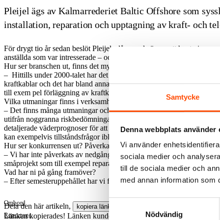
Pleijel ägs av Kalmarrederiet Baltic Offshore som syss
installation, reparation och upptagning av kraft- och t
För drygt tio år sedan beslöt Pleijels dåvarande ägare att hantering av
anställda som var intresserade – och svaret var ja. Pleijel såldes till tre
Hur ser branschen ut, finns det mycket uppdrag?
– Hittills under 2000-talet har det varit extremt lite förläggningar av
kraftkablar och det har bland annat inneburit att vi förlängt Pleijel m
till exem pel förläggning av kraftkablar mellan torn i vindkraftparker.
Samtycke
Vilka utmaningar finns i verksamheten?
– Det finns många utmaningar och risker och därför lägger vi ner myck
utifrån noggranna riskbedömningar samt kund- och myndighetskrav. 
detaljerade väderprognoser för att bedöma om det finns tillräckligt me
Denna webbplats använder 
kan exempelvis tillståndsfrågor ibland dra ut på tiden vilket kan result
Vi använder enhetsidentifierar
Hur ser konkurrensen ut? Påverkas ni till exempel av läget inom offs
– Vi har inte påverkats av nedgången i den norska offshoreverksamhet
sociala medier och analysera 
småprojekt som till exempel reparationsprojekt.
till de sociala medier och a
Vad har ni på gång framöver?
med annan information som du 
– Efter semesteruppehållet har vi förläggningar av telekomkablar inpl
Samtyckesval
Ombord
Dela den här artikeln,
kopiera länken
Nödvändig
Reportage
Länken kopierades!
Länken kunde inte kopieras.