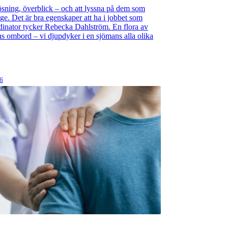
sning, överblick – och att lyssna på dem som
nge. Det är bra egenskaper att ha i jobbet som
inator tycker Rebecka Dahlström. En flora av
ns ombord – vi djupdyker i en sjömans alla olika
26