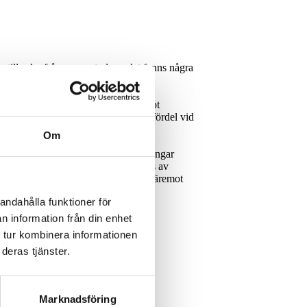
ev till salu, frågan uppstod om det fanns några
agets ledning.
kablar har vi breddat verksamheten mot
perera i grunda vatten, vilket är en fördel vid
Om
. Vi gör metod- och procedurbeskrivningar
väderförhållanden. Vi använder oss av
lika uppdrag har vi goda kunskaper, däremot
andahålla funktioner för
nivå och nu är med och offererar på
n information från din enhet
 tur kombinera informationen
deras tjänster.
Marknadsföring