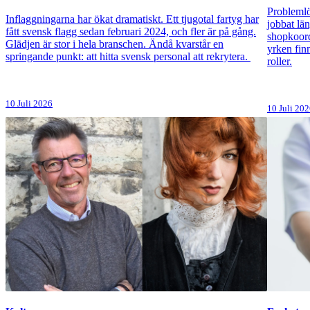
Problemlö
Inflaggningarna har ökat dramatiskt. Ett tjugotal fartyg har
jobbat lä
fått svensk flagg sedan februari 2024, och fler är på gång.
shopkoord
Glädjen är stor i hela branschen. Ändå kvarstår en
yrken fin
springande punkt: att hitta svensk personal att rekrytera.
roller.
10 Juli 2026
10 Juli 20