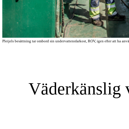
Pleijels besättning tar ombord sin under­vattensfarkost, ROV, igen efter att ha an
Väderkänslig 