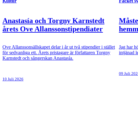
Kultur
Facket s
Anastasía och Torgny Karnstedt
Måste
årets Ove Allanssonstipendiater
hemma
Ove Allanssonsällskapet delar i år ut två stipendier i stället
Jag har hö
för sedvanliga ett. Årets pristagare är författaren Torgny
intjänad 
Karnstedt och sångerskan Anastasía.
09 Juli 20
10 Juli 2026