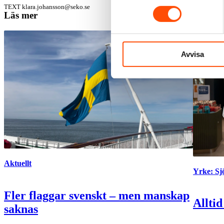
TEXT
klara.johansson@seko.se
Läs mer
Avvisa
Aktuellt
Yrke: S
Fler flaggar svenskt – men manskap
Alltid
saknas