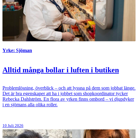
Yrke: Sjöman
Alltid många bollar i luften i butiken
Problemlösning, överblick – och att lyssna på dem som jobbat länge.
Det är bra egenskaper att ha i jobbet som shopkoordinator tycker
Rebecka Dahlström. En flora av yrken finns ombord – vi djupdyker
i en sjömans alla olika roller.
10 Juli 2026