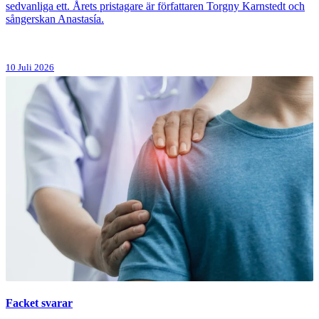
sedvanliga ett. Årets pristagare är författaren Torgny Karnstedt och
sångerskan Anastasía.
10 Juli 2026
Facket svarar