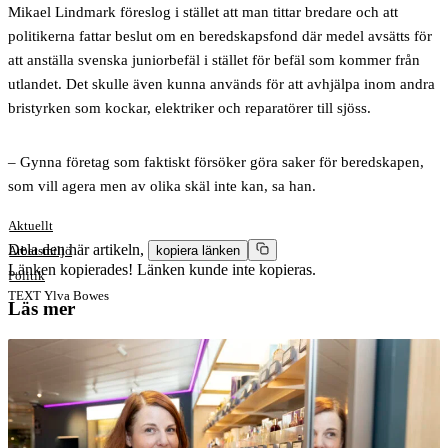
Mikael Lindmark föreslog i stället att man tittar bredare och att
politikerna fattar beslut om en beredskapsfond där medel avsätts för
att anställa svenska juniorbefäl i stället för befäl som kommer från
utlandet. Det skulle även kunna används för att avhjälpa inom andra
bristyrken som kockar, elektriker och reparatörer till sjöss.
– Gynna företag som faktiskt försöker göra saker för beredskapen,
som vill agera men av olika skäl inte kan, sa han.
Aktuellt
Dela den här artikeln,
Arbetsmiljö
kopiera länken
Länken kopierades!
Länken kunde inte kopieras.
Politik
TEXT
Ylva Bowes
Läs mer