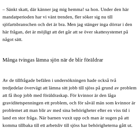
– Sänkt skatt, där känner jag mig hemma! sa hon. Under den här
mandatperioden har vi vänt trenden, fler söker sig nu till
sjöfartsbranschen och det är bra. Men jag stänger inga dörrar i den
här frågan, det är möjligt att det går att se över skattesystemet på
något sätt.
Många tvingas lämna sjön när de blir föräldrar
Av de tillfrågade befälen i undersökningen hade också två
tredjedelar övervägt att lämna sitt jobb till sjöss på grund av problem
att få ihop jobb med föräldraskap. För kvinnor är den låga
graviditetspenningen ett problem, och för såväl män som kvinnor är
problemet att man blir av med sina behörigheter efter en viss tid i
land en stor fråga. När barnen vuxit upp och man är sugen på att
komma tillbaka till ett arbetsliv till sjöss har behörigheterna gått ut.