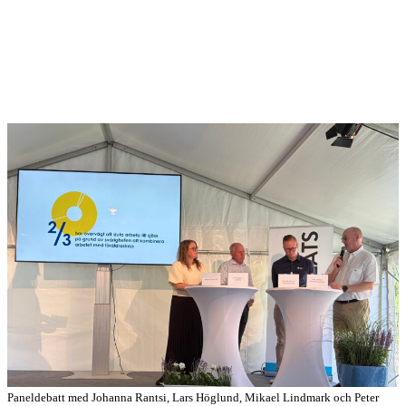
Paneldebatt med Johanna Rantsi, Lars Höglund, Mikael Lindmark och Peter