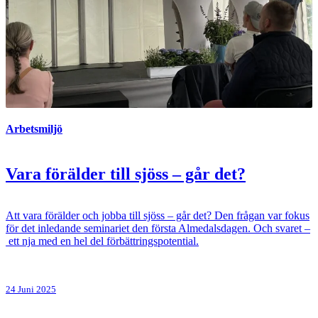
Arbetsmiljö
Vara förälder till sjöss – går det?
Att vara förälder och jobba till sjöss – går det? Den frågan var fokus
för det inledande seminariet den första Almedalsdagen. Och svaret –
ett nja med en hel del förbättringspotential.
24 Juni 2025