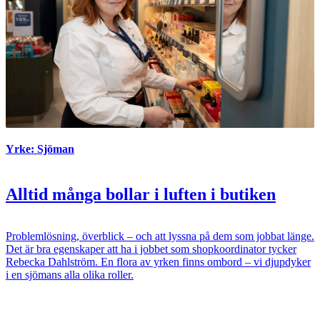
Yrke: Sjöman
Alltid många bollar i luften i butiken
Problemlösning, överblick – och att lyssna på dem som jobbat länge.
Det är bra egenskaper att ha i jobbet som shopkoordinator tycker
Rebecka Dahlström. En flora av yrken finns ombord – vi djupdyker
i en sjömans alla olika roller.