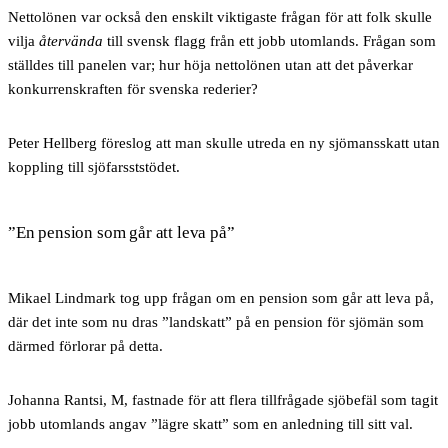
Nettolönen var också den enskilt viktigaste frågan för att folk skulle
vilja
återvända
till svensk flagg från ett jobb utomlands. Frågan som
ställdes till panelen var; hur höja nettolönen utan att det påverkar
konkurrenskraften för svenska rederier?
Peter Hellberg föreslog att man skulle utreda en ny sjömansskatt utan
koppling till sjöfarsststödet.
”En pension som går att leva på”
Mikael Lindmark tog upp frågan om en pension som går att leva på,
där det inte som nu dras ”landskatt” på en pension för sjömän som
därmed förlorar på detta.
Johanna Rantsi, M, fastnade för att flera tillfrågade sjöbefäl som tagit
jobb utomlands angav ”lägre skatt” som en anledning till sitt val.