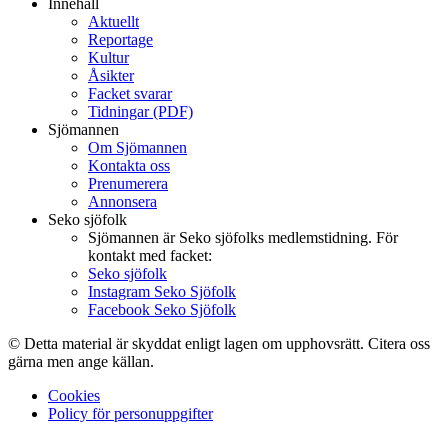
Innehåll
Aktuellt
Reportage
Kultur
Åsikter
Facket svarar
Tidningar (PDF)
Sjömannen
Om Sjömannen
Kontakta oss
Prenumerera
Annonsera
Seko sjöfolk
Sjömannen är Seko sjöfolks medlemstidning. För
kontakt med facket:
Seko sjöfolk
Instagram Seko Sjöfolk
Facebook Seko Sjöfolk
© Detta material är skyddat enligt lagen om upphovsrätt. Citera oss
gärna men ange källan.
Cookies
Policy för personuppgifter