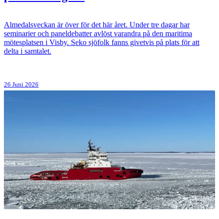
Almedalsveckan är över för det här året. Under tre dagar har
seminarier och paneldebatter avlöst varandra på den maritima
mötesplatsen i Visby. Seko sjöfolk fanns givetvis på plats för att
delta i samtalet.
26 Juni 2026